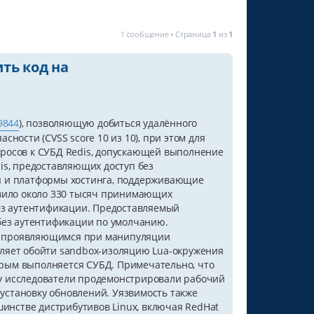
1 сообщение • Страница
1
из
1
ть код на
9844
), позволяющую добиться удалённого
ности (CVSS score 10 из 10), при этом для
росов к СУБД Redis, допускающей выполнение
is, предоставляющих доступ без
ы и платформы хостинга, поддерживающие
явило около 330 тысяч принимающих
без аутентификации. Предоставляемый
без аутентификации по умолчанию.
e), проявляющимся при манипуляции
ляет обойти sandbox-изоляцию Lua-окружения
торым выполняется СУБД. Примечательно, что
у исследователи продемонстрировали рабочий
 установку обновлений. Уязвимость также
шинстве дистрибутивов Linux, включая RedHat