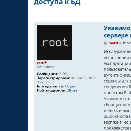
доступа к БД
Уязвимос
сервере 
С
root:#
»
Чт ок
о
о
Исследовате
б
выполнения к
щ
root:#
е
эксплуатации
Site Admin
н
пользователь
и
Сообщения:
2192
аутентификац
е
Зарегистрирован:
Вт ноя 08, 2022
сервисы для 
3:27 pm
Благодарил (а):
60 раз
соединения R
Поблагодарили:
28 раз
проектом Re
Уязвимость в
сборщиком му
в Redis и вы
ошибка остав
эксплоит, но
проявляется 