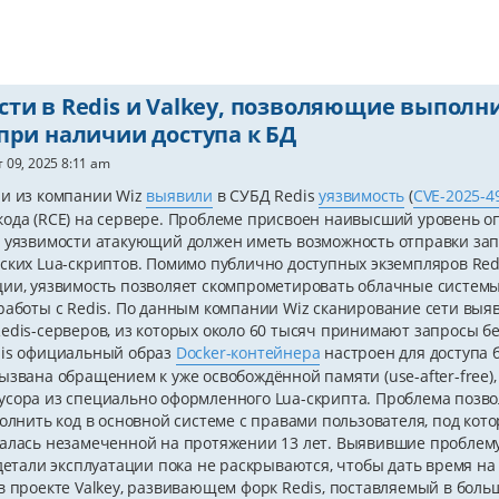
ти в Redis и Valkey, позволяющие выполни
при наличии доступа к БД
т 09, 2025 8:11 am
ли из компании Wiz
выявили
в СУБД Redis
уязвимость
(
CVE-2025-4
ода (RCE) на сервере. Проблеме присвоен наивысший уровень опас
 уязвимости атакующий должен иметь возможность отправки зап
ских Lua-скриптов. Помимо публично доступных экземпляров Red
ии, уязвимость позволяет скомпрометировать облачные систем
работы с Redis. По данным компании Wiz сканирование сети вы
edis-серверов, из которых около 60 тысяч принимают запросы 
dis официальный образ
Docker-контейнера
настроен для доступа 
ызвана обращением к уже освобождённой памяти (use-after-fre
сора из специально оформленного Lua-скрипта. Проблема позво
полнить код в основной системе с правами пользователя, под ко
алась незамеченной на протяжении 13 лет. Выявившие проблем
 детали эксплуатации пока не раскрываются, чтобы дать время на
в проекте Valkey, развивающем форк Redis, поставляемый в боль