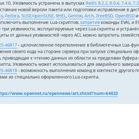
nux 10. Уязвимость устранена в выпусках
Redis 8.2.2, 8.0.4, 7.4.6, 7.
стояние новой версии пакета или подготовки исправления в дис
tu
,
Fedora
,
SUSE/openSUSE
,
RHEL
,
Gentoo
,
Arch
,
FreeBSD
,
OpenBSD
отключить выполнение Lua-скриптов,
запретив
команды EVAL и E
 три уязвимости, эксплуатируемые через Lua-скрипты и устранённ
иты от данных уязвимостей через ACL можно запретить семейст
25-46817
- целочисленное переполнение в библиотечных Lua-фун
ения своего кода на стороне сервера при запуске специально о
, приводящая к чтению данных из области за пределами буфер
рипта. Уязвимость может использоваться для аварийного заверше
25-46818
- возможность выполнения команд в контексте другого 
ами из специально оформленного Lua-скрипта.
ttps://www.opennet.ru/opennews/art.shtml?num=64022