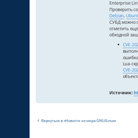
Enterprise Li
Проверить со
Debian
,
Ubun
СУБД можно 
отметить ещё
обходной защ
CVE-20
выполн
ошибка
Lua-ск
CVE-20
объект
Источник:
h
Вернуться в «Новости из мира GNU/Linux»