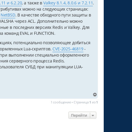
2.11 и 6.2.20
, а также в
Valkey 8.1.4, 8.0.6 и 7.2.11
.
трибутивах можно на следующих страницах:
и
NetBSD
. В качестве обходного пути защиты в
VALSHA через ACL. Дополнительно можно
ые в последних версиях Redis и Valkey. Для
ва команд EVAL и FUNCTION.
кциях, потенциально позволяющее добиться
формленных Lua-скриптов.
CVE-2025-46819
-
а при выполнении специально оформленного
ния серверного процесса Redis.
пользователя СУБД при манипуляции LUA-
В
е
1 сообщение • Страница
1
из
1
р
н
у
Перейти
т
ь
с