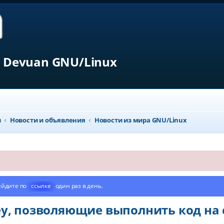
 Devuan GNU/Linux
л
Новости и объявления
Новости из мира GNU/Linux
ейдите по
ссылке
один раз в день.
key, позволяющие выполнить код на