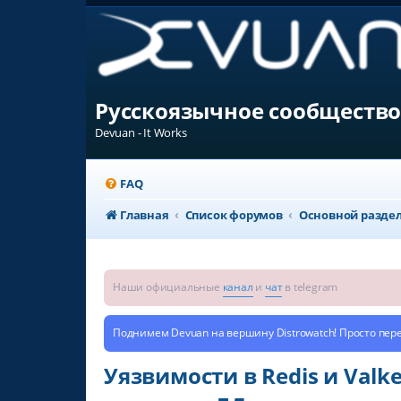
Русскоязычное сообщество
Devuan - It Works
FAQ
Главная
Список форумов
Основной разде
Наши официальные
канал
и
чат
в telegram
Поднимем Devuan на вершину Distrowatch! Просто пер
Уязвимости в Redis и Val