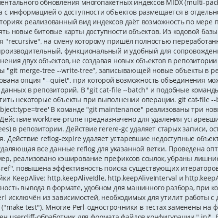
ентального обновления многопакетных индексов MIDX (multi-pack
а c информацией о доступности объектов размещается в отдельн
ториях реализованный вид индексов даёт возможность по мере 
ять новые битовые карты доступности объектов. Из кодовой баз
я "recursive", на смену которому пришёл полностью переработанны
производительный, функциональный и удобный для сопровождени
нения двух объектов, не создавая новых объектов в репозитори
 "git merge-tree --write-tree", записывающей новые объекты в ре
ована опция "--quiet", при которой возможность объединения мо
данных в репозиторий. В "git cat-file --batch" и подобные команд
ить некоторые объекты при выполнении операции. git cat-file --b
'object:type=tree' В команде "git maintenance" реализованы три нов
. Действие worktree-prune предназначено для удаления устарев
rees) в репозитории. Действие rerere-gc удаляет старых записи, 
я. Действие reflog-expire удаляет устаревшие недоступные объе
 удаляющая все данные reflog для указанной ветки. Проведена оп
ер, реализовано кэширование префиксов ссылок, убраны лишние
-ref", повышена эффективность поиска существующих итераторов
ки KeepAlive: http.keepAliveIdle, http.keepAliveInterval и http.keep
ность вывода в формате, удобном для машинного разбора, при к
erl исключён из зависимостей, необходимых для утилит работы с
 ("make test"). Многие Perl-однострочники в тестах заменены на 
ен userdiff-обработчик для формата файлов конфигурации ".ini".