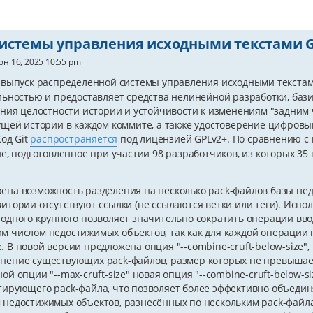
истемы управления исходными текстами Gi
н 16, 2025 10:55 pm
выпуск распределенной системы управления исходными текста
ьностью и предоставляет средства нелинейной разработки, баз
ния целостности истории и устойчивости к изменениям "задним
щей истории в каждом коммите, а также удостоверение цифровы
Код Git
распространяется
под лицензией GPLv2+. По сравнению с
е, подготовленное при участии 98 разработчиков, из которых 35
ена возможность разделения на несколько pack-файлов базы недос
зитории отсутствуют ссылки (не ссылаются ветки или теги). Испо
 одного крупного позволяет значительно сократить операции вв
м числом недостижимых объектов, так как для каждой операции 
. В новой версии предложена опция "--combine-cruft-below-size
нение существующих pack-файлов, размер которых не превышает
ной опции "--max-cruft-size" новая опция "--combine-cruft-below
тирующего pack-файла, что позволяет более эффективно объедин
 недостижимых объектов, разнесённых по нескольким pack-файл