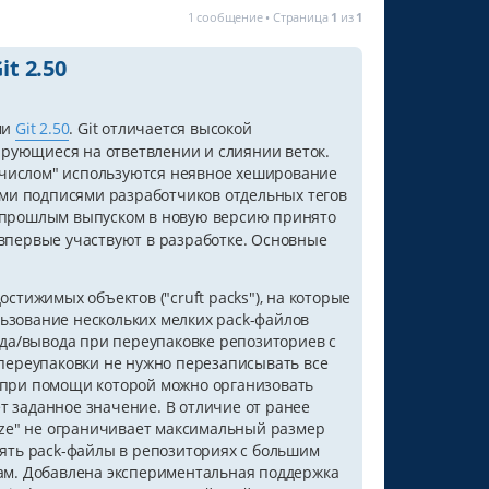
1 сообщение • Страница
1
из
1
t 2.50
ми
Git 2.50
. Git отличается высокой
ирующиеся на ответвлении и слиянии веток.
 числом" используются неявное хеширование
ми подписями разработчиков отдельных тегов
 прошлым выпуском в новую версию принято
 впервые участвуют в разработке. Основные
тижимых объектов ("cruft packs"), на которые
льзование нескольких мелких pack-файлов
ода/вывода при переупаковке репозиториев с
переупаковки не нужно перезаписывать все
", при помощи которой можно организовать
 заданное значение. В отличие от ранее
-size" не ограничивает максимальный размер
ять pack-файлы в репозиториях с большим
ам. Добавлена экспериментальная поддержка