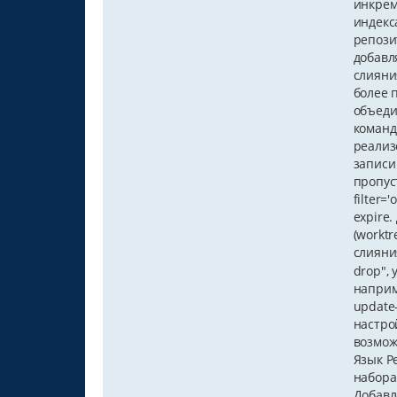
инкрем
индекс
репози
добавл
слияни
более 
объеди
команды
реализ
записи 
пропуст
filter=
expire
(workt
слияни
drop",
наприм
update
настрой
возмож
Язык P
набора
Добавл