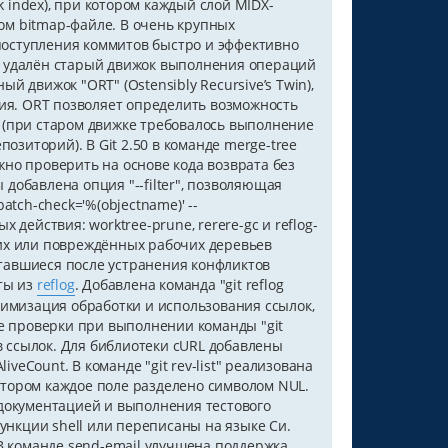
 index), при котором каждый слой MIDX-
ом bitmap-файле. В очень крупных
поступления коммитов быстро и эффективно
ы удалён старый движок выполнения операций
й движок "ORT" (Ostensibly Recursive’s Twin),
я. ORT позволяет определить возможность
и (при старом движке требовалось выполнение
позиторий). В Git 2.50 в команде merge-tree
жно проверить на основе кода возврата без
ы добавлена опция "--filter", позволяющая
atch-check='%(objectname)' --
ых действия: worktree-prune, rerere-gc и reflog-
ших или повреждённых рабочих деревьев
оставшиеся после устранения конфликтов
кты из
reflog
. Добавлена команда "git reflog
тимизация обработки и использования ссылок,
 проверки при выполнении команды "git
 ссылок. Для библиотеки cURL добавлены
AliveCount. В команде "git rev-list" реализована
отором каждое поле разделено символом NUL.
 документацией и выполнения тестового
функции shell или переписаны на языке Си.
 В команде send-email улучшена поддержка