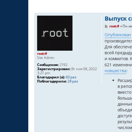
Выпуск с
С
root:#
»
Пн ию
о
о
Опубликован
б
производител
щ
е
Для обеспече
н
всей предыду
root:#
и
Site Admin
и коммитов. 
е
621 изменени
Сообщения:
2192
Зарегистрирован:
Вт ноя 08, 2022
новшества
:
3:27 pm
Благодарил (а):
60 раз
Расшир
Поблагодарили:
28 раз
в репо
вместо
больши
данные
объеди
доступ
резуль
числом