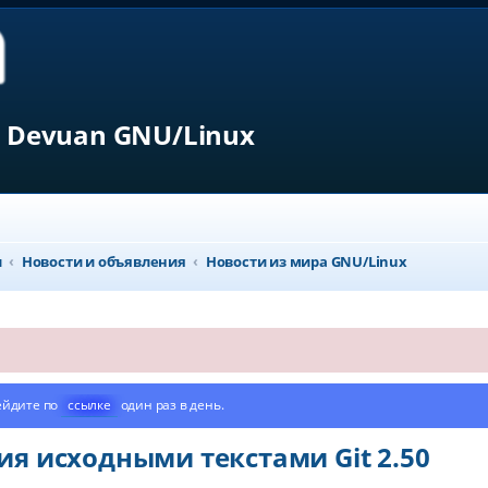
 Devuan GNU/Linux
л
Новости и объявления
Новости из мира GNU/Linux
ейдите по
ссылке
один раз в день.
я исходными текстами Git 2.50