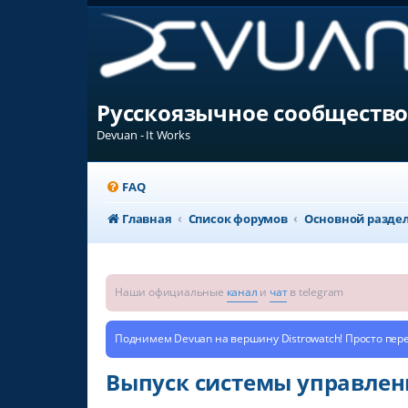
Русскоязычное сообщество
Devuan - It Works
FAQ
Главная
Список форумов
Основной разде
Наши официальные
канал
и
чат
в telegram
Поднимем Devuan на вершину Distrowatch! Просто пер
Выпуск системы управлени