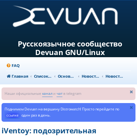
Русскоязычное сообщество
Devuan GNU/Linux
FAQ
Главная
Список форумов
Основной раздел
Новости и объявления
Новости из мира GNU/Linux
Наши официальные
канал
и
чат
в telegram
Поднимем Devuan на вершину Distrowatch! Просто перейдите по
ссылке
один раз в день.
iVentoy: подозрительная