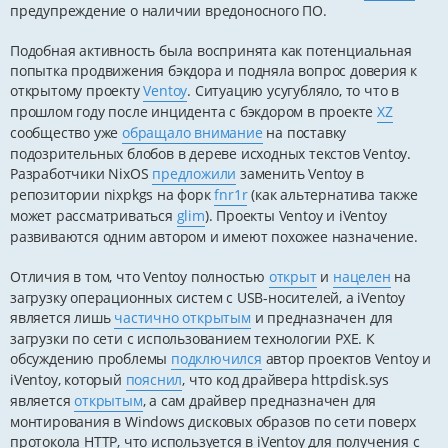
предупреждение о наличии вредоносного ПО.
Подобная активность была воспринята как потенциальная
попытка продвижения бэкдора и подняла вопрос доверия к
открытому проекту
Ventoy
. Ситуацию усугубляло, то что в
прошлом году после инцидента с бэкдором в проекте
XZ
сообщество уже
обращало внимание
на поставку
подозрительных блобов в дереве исходных текстов Ventoy.
Разработчики NixOS
предложили
заменить Ventoy в
репозитории nixpkgs на форк
fnr1r
(как альтернатива также
может рассматриваться
glim
). Проекты Ventoy и iVentoy
развиваются одним автором и имеют похожее назначение.
Отличия в том, что Ventoy полностью
открыт
и
нацелен
на
загрузку операционных систем с USB-носителей, а iVentoy
является лишь
частично открытым
и предназначен для
загрузки по сети с использованием технологии PXE. К
обсуждению проблемы
подключился
автор проектов Ventoy и
iVentoy, который
пояснил
, что код драйвера httpdisk.sys
является
открытым
, а сам драйвер предназначен для
монтирования в Windows дисковых образов по сети поверх
протокола HTTP, что используется в iVentoy для получения с