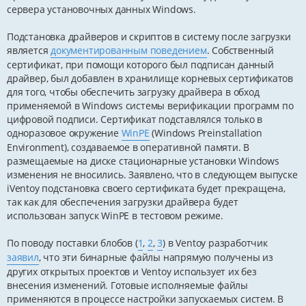
сервера установочных данных Windows.
Подстановка драйверов и скриптов в систему после загрузки
является
документированным поведением
. Собственный
сертификат, при помощи которого был подписан данный
драйвер, был добавлен в хранилище корневых сертификатов
для того, чтобы обеспечить загрузку драйвера в обход
применяемой в Windows системы верификации программ по
цифровой подписи. Сертификат подставлялся только в
одноразовое окружение
WinPE
(Windows Preinstallation
Environment), создаваемое в оперативной памяти. В
размещаемые на диске стационарные установки Windows
изменения не вносились. Заявлено, что в следующем выпуске
iVentoy подстановка своего сертификата будет прекращена,
так как для обеспечения загрузки драйвера будет
использован запуск WinPE в тестовом режиме.
По поводу поставки блобов (
1
,
2
,
3
) в Ventoy разработчик
заявил
, что эти бинарные файлы напрямую получены из
других открытых проектов и Ventoy использует их без
внесения изменений. Готовые исполняемые файлы
применяются в процессе настройки запускаемых систем. В