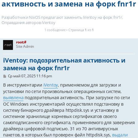
активность и замена на форк fnr1r
Разработчики NixOS предлагают заменить iVentoy на форк fnr1r.
Оправдания авторов iVentoy
1 сообщение • Страница
1
из
1
root:#
Site Admin
iVentoy: подозрительная активность и
замена на форк fnr1r
С
Ср май 07, 2025 11:16 pm
о
о
В инструментарии
iVentoy
, применяемом для загрузки и
б
установки по сети произвольных операционных систем,
щ
е
выявлена
подозрительная активность. При загрузке по сети
н
ОС Windows инструментарий осуществлял подстановку в
и
систему бинарного драйвера httpdisk.sys и установку в
е
системное хранилище корневых сертификатов своего
самоподписанного сертификата, применяемого для заверения
драйвера цифровой подписью. 31 из 70 антивирусных
пакетов, в которых был проверен файл httpdisk.sys,
выдали