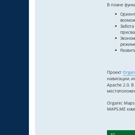
В плане фун
Ориент
возмож
Забота
присва
Эконом
режиме
Развит
Проект
Organ
навигации, и
Apache 2.0. 
местоположен
Organic Maps
MAPS.ME комп