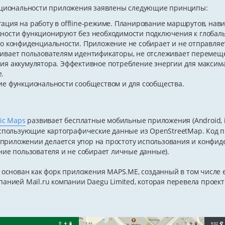
кциональности приложения заявлены следующие принципы:
ация на работу в offline-режиме. Планирование маршрутов, навиг
ности функционируют без необходимости подключения к глобаль
 о конфиденциальности. Приложение не собирает и не отправляет
ивает пользователям идентификаторы, не отслеживает перемеще
ия аккумулятора. Эффективное потребление энергии для максим
.
ие функциональности сообществом и для сообщества.
ic Maps
развивает бесплатные мобильные приложения (Android, i
спользующие картографические данные из OpenStreetMap. Код 
В приложении делается упор на простоту использования и конфид
ие пользователя и не собирает личные данные).
 основан как форк приложения MAPS.ME, созданный в том числе
анией Mail.ru компании Daegu Limited, которая перевела проек