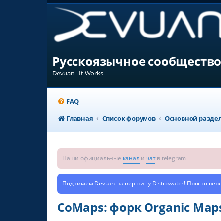
Русскоязычное сообщество
Devuan - It Works
FAQ
Главная
Список форумов
Основной разде
Наши официальные
канал
и
чат
в telegram
Поднимем Devuan на вершину Distrowatch! Просто пер
CoMaps: форк Organic Ma