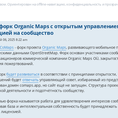
ом. Ориентирован на offline-навигацию, конфиденциальность и прозра
форк Organic Maps с открытым управление
цией на сообщество
й 06, 2025 8:22 am
CoMaps
- форк проекта
Organic Maps
, развивающего мобильное 
скими данными OpenStreetMap. Форк основан участниками сооб
 акционеров коммерческой компании Organic Maps OÜ, закрыто
ия пожертвований.
орк
будет развиваться
в соответствии с принципами открытости, 
шений будет
отвечать
управляющий совет, избираемый из предст
ван домен comaps.app, но сайт ещё не запущен. Структура прое
ой деятельности и подотчётность сообществу.
ью форка называется работа для удовлетворения интересов сооб
овая база и интеллектуальная собственность будет принадлежать
 лицензией.