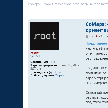
CoMaps — форк Organic Maps, развиваемый сообществ
CoMaps: 
ориента
С
root:#
»
Вт ма
о
о
Представлен
б
картографиче
щ
root:#
е
от интересов
Site Admin
н
распределен
и
Сообщения:
2194
е
Зарегистрирован:
Вт ноя 08, 2022
Созданный ф
3:27 pm
Благодарил (а):
60 раз
принятие ре
Поблагодарили:
28 раз
зарегистриро
некоммерческ
Основной цел
ресурсы, код
под открытой