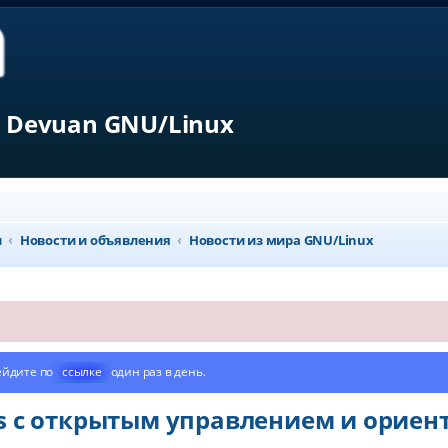
 Devuan GNU/Linux
л
Новости и объявления
Новости из мира GNU/Linux
ейдите по
ссылке
один раз в день.
ps с открытым управлением и ориен