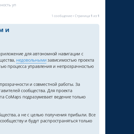
чность уп
1 сообщение • Страница
1
из
1
м и
приложение для автономной навигации с
щества,
недовольными
зависимостью проекта
стью процесса управления и непрозрачностью
прозрачности и совместной работы. За
авителей сообщества. Для проекта
кта CoMaps подразумевает ведение только
щества, а не с целью получения прибыли. Все
 сообществу и будут распространяться только