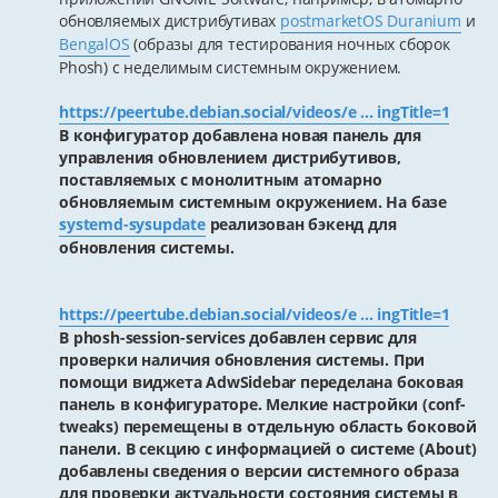
обновляемых дистрибутивах
postmarketOS Duranium
и
BengalOS
(образы для тестирования ночных сборок
Phosh) с неделимым системным окружением.
https://peertube.debian.social/videos/e ... ingTitle=1
В конфигуратор добавлена новая панель для
управления обновлением дистрибутивов,
поставляемых с монолитным атомарно
обновляемым системным окружением. На базе
systemd-sysupdate
реализован бэкенд для
обновления системы.
https://peertube.debian.social/videos/e ... ingTitle=1
В phosh-session-services добавлен сервис для
проверки наличия обновления системы. При
помощи виджета AdwSidebar переделана боковая
панель в конфигураторе. Мелкие настройки (conf-
tweaks) перемещены в отдельную область боковой
панели. В секцию c информацией о системе (About)
добавлены сведения о версии системного образа
для проверки актуальности состояния системы в