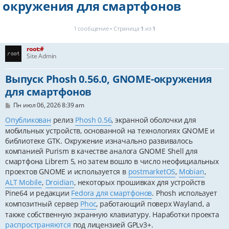
окружения для смартфонов
1 сообщение • Страница
1
из
1
root:#
Site Admin
Выпуск Phosh 0.56.0, GNOME-окружения
для смартфонов
С
Пн июл 06, 2026 8:39 am
о
о
Опубликован
релиз
Phosh 0.56
, экранной оболочки для
б
мобильных устройств, основанной на технологиях GNOME и
щ
е
библиотеке GTK. Окружение изначально развивалось
н
компанией Purism в качестве аналога GNOME Shell для
и
смартфона Librem 5, но затем вошло в число неофициальных
е
проектов GNOME и используется в
postmarketOS
,
Mobian
,
ALT Mobile
,
Droidian
, некоторых прошивках для устройств
Pine64 и редакции
Fedora для смартфонов
. Phosh использует
композитный сервер
Phoc
, работающий поверх Wayland, а
также собственную экранную клавиатуру. Наработки проекта
распространяются
под лицензией GPLv3+.