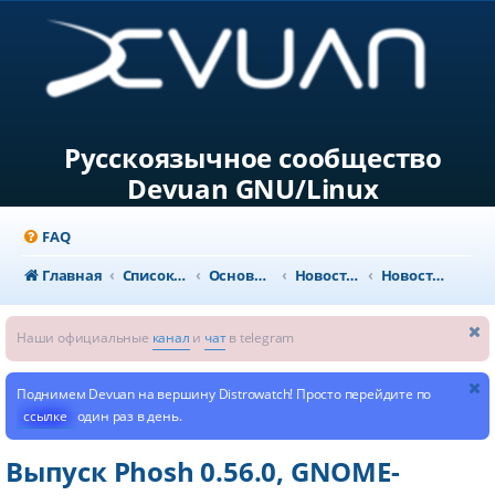
Русскоязычное сообщество
Devuan GNU/Linux
FAQ
Главная
Список форумов
Основной раздел
Новости и объявления
Новости из мира GNU/Linux
Наши официальные
канал
и
чат
в telegram
Поднимем Devuan на вершину Distrowatch! Просто перейдите по
ссылке
один раз в день.
Выпуск Phosh 0.56.0, GNOME-