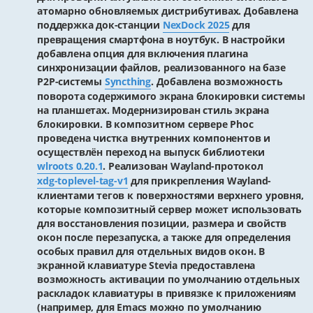
атомарно обновляемых дистрибутивах. Добавлена
поддержка док-станции
NexDock 2025
для
превращения смартфона в ноутбук. В настройки
добавлена опция для включения плагина
синхронизации файлов, реализованного на базе
P2P-системы
Syncthing
. Добавлена возможность
поворота содержимого экрана блокировки системы
на планшетах. Модернизирован стиль экрана
блокировки. В композитном сервере Phoc
проведена чистка внутренних компонентов и
осуществлён переход на выпуск библиотеки
wlroots 0.20.1
. Реализован Wayland-протокол
xdg-toplevel-tag-v1
для прикрепления Wayland-
клиентами тегов к поверхностями верхнего уровня,
которые композитный сервер может использовать
для восстановления позиции, размера и свойств
окон после перезапуска, а также для определения
особых правил для отдельных видов окон. В
экранной клавиатуре Stevia предоставлена
возможность активации по умолчанию отдельных
раскладок клавиатуры в привязке к приложениям
(например, для Emacs можно по умолчанию