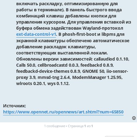
включать раскладку, оптимизированную для
работы в терминале). В панель быстрого ввода
комбинаций клавиш добавлены кнопки для
управления курсором. Для управления вставкой из
буфера обмена задействован Wayland-протокол
ext-data-control-v1
. В phosh-first-boot и libpms для
экранной клавиатуры обеспечено автоматическое
добавление раскладок клавиатуры,
соответствующих выставленной локали.
Обновлены версии зависимостей: callaudiod 0.1.10,
Calls 50.0, cellbroadcastd 0.0.3, feedbackd 0.8.9,
feedbackd-device-themes 0.8.9, GNOME 50, iio-sensor-
proxy 3.9, mmsd-tng 2.6.4, ModemManager 1.25.95,
wlroots 0.20.1, wys 0.1.12.
Источник:
https://www.opennet.ru/opennews/art.shtml?num=65850
1 сообщение • Страница
1
из
1