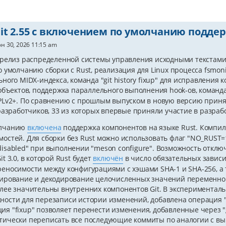
it 2.55 c включением по умолчанию подде
н 30, 2026 11:15 am
релиз распределенной системы управления исходными текстам
 умолчанию сборки с Rust, реализация для Linux процесса fsmoni
ного MIDX-индекса, команда "git history fixup" для исправления
объектов, поддержка параллельного выполнения hook-ов, команда "
Lv2+. По сравнению с прошлым выпуском в новую версию приня
разработчиков, 33 из которых впервые приняли участие в разрабо
олчанию
включена
поддержка компонентов на языке Rust. Компил
мостей. Для сборки без Rust можно использовать флаг "NO_RUST=1
disabled" при выполнении "meson configure". Возможность отклю
it 3.0, в которой Rust будет
включён
в число обязательных зависи
реносимости между конфигурациями с хэшами SHA-1 и SHA-256, а
дирование и декодирование целочисленных значений переменной
олее значительны внутренних компонентов Git. В эксперименталь
ности для перезаписи истории изменений, добавлена операция "gi
ия "fixup" позволяет перенести изменения, добавленные через "g
тически переписать все последующие коммиты по аналогии с вып