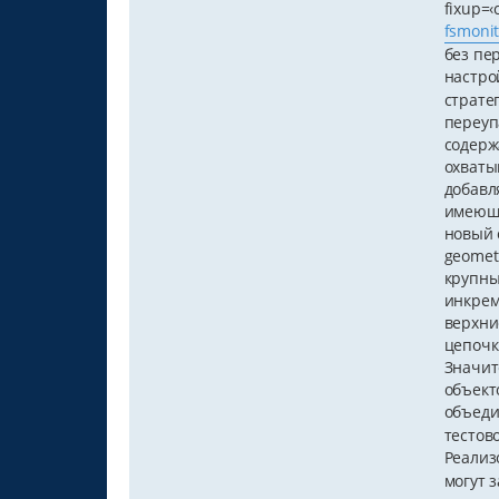
fixup=
fsmonit
без пе
настро
страте
переуп
содерж
охваты
добавл
имеющи
новый 
geomet
крупны
инкрем
верхни
цепочк
Значит
объект
объеди
тестов
Реализ
могут 