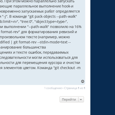
. При этом можно параллельно запускать
скающие параллельное выполнение hook-и
одновременно запускаемых работ определяется
-j". В команде "git pack-objects --path-walk"
it=‹n›", "tree:0", "object:type=‹type›",
при выполнении "--path-walk" позволило на 16%
 format-rev" для форматирования ревизий и
 произвольном тексте (например, можно
ied | git format-rev --stdin-mode=text --
кранирование большинства
ениях и тексте ошибок, передаваемых
следовательности могли использоваться для
ельности для перемещения курсора и очистки
 элементов цветом. Команда "git checkout -m
В
е
1 сообщение • Страница
1
из
1
р
н
у
Перейти
т
ь
с