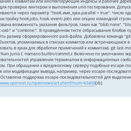
ания к коммитам или инспектирующие индексы и рабочее дерево
 для проверки линтером и выполнения unit-тестирования. Допу
иваются через параметр "hook.имя_хука.parallel = true". Число 
астройку hook.jobs, hook.‹event›.jobs или опцию командной строки "
вана возможность указания фильтров, таких как "blob:none", "blob:lim
e:‹oid›" и "combine:". В проведённом тесте отбрасывание блобов 
ить размер сформированного pack-файла. Добавлена команда "git
бъектов, упоминаемых в списках коммитов или встречающихся в
овать в хукак для обработки примечаний к коммитам). git last-modif
=%an Junio C Hamano builtin/commit.c Включено по умолчанию э
овательностей управления терминалом в информационных сообщ
ом. При обращении к вредоносному серверу подобные escape-по
я или модификации вывода, например, через escape-последоват
. Оставлена поддержка escape-последовательностей для выделения
//www.opennet.ru/opennews/art.shtml?num=65808
[/b]