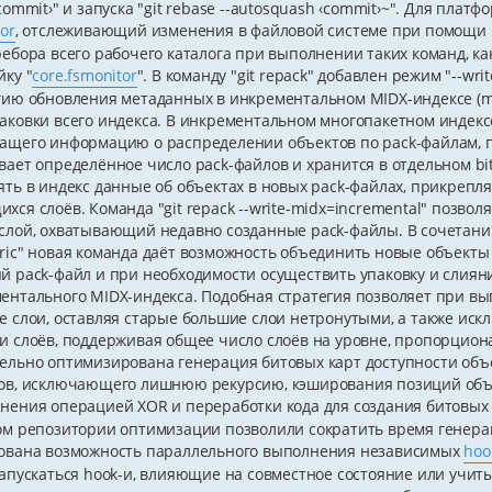
‹commit›" и запуска "git rebase --autosquash ‹commit›~". Для пла
or
, отслеживающий изменения в файловой системе при помощи
ребора всего рабочего каталога при выполнении таких команд, как
йку "
core.fsmonitor
". В команду "git repack" добавлен режим "--w
гию обновления метаданных в инкрементальном MIDX-индексе (mu
аковки всего индекса. В инкрементальном многопакетном индексе
ащего информацию о распределении объектов по pack-файлам, п
вает определённое число pack-файлов и хранится в отдельном bi
ять в индекс данные об объектах в новых pack-файлах, прикрепля
хся слоёв. Команда "git repack --write-midx=incremental" позво
слой, охватывающий недавно созданные pack-файлы. В сочетании
ric" новая команда даёт возможность объединить новые объекты 
й pack-файл и при необходимости осуществить упаковку и слияни
ентального MIDX-индекса. Подобная стратегия позволяет при вып
е слои, оставляя старые большие слои нетронутыми, а также ис
и слоёв, поддерживая общее число слоёв на уровне, пропорцион
ельно оптимизирована генерация битовых карт доступности объе
ов, исключающего лишнюю рекурсию, кэширования позиций объек
нения операцией XOR и переработки кода для создания битовых 
ом репозитории оптимизации позволили сократить время генераци
ована возможность параллельного выполнения независимых
hoo
запускаться hook-и, влияющие на совместное состояние или уч