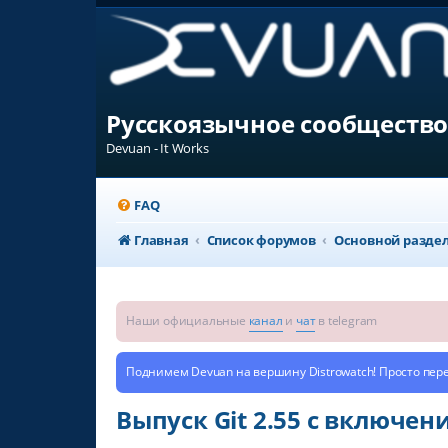
Русскоязычное сообщество
Devuan - It Works
FAQ
Главная
Список форумов
Основной разде
Наши официальные
канал
и
чат
в telegram
Поднимем Devuan на вершину Distrowatch! Просто пер
Выпуск Git 2.55 c включе