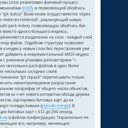
тформы Linux реализован фоновый процесс
 механизма
inotify
и позволяющий обойтись
 "git status" Включение осуществляется через
rite-midx=incremental", реализующий новую
lti-pack index), позволяющую обойтись без
 вместо одного большого индекса,
рименяется разделение на слои - каждый слой
tmap-файле. Подобная структура позволяет
я к индексу новые слои без перестроения уже
ляет добавить в инкрементальный MIDX-индекс
 с режимом упаковки репозиториев "--
из нескольких pack-файлов в один более
е нескольких соседних слоёв
олнении "git repack" переписывать только
ключить неконтролируемое разрастание
альном логарифму от общего числа объектов.
ктов за счёт нового алгоритма обхода дерева
тов, сортировки битовых карт до их
карт псевдослияния (
pseudo-merge
). В
и битовых карт с 612 до 294 секунд.
k-ов
в файлах конфигурации. Параллельно не
итывающие его, например, меняющие