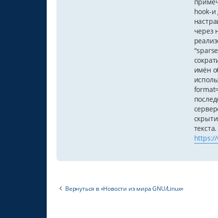
примеч
hook-и
настра
через н
реализо
"spars
сократ
имён о
использ
format
послед
сервер
скрыти
текста
https:
Вернуться в «Новости из мира GNU/Linux»