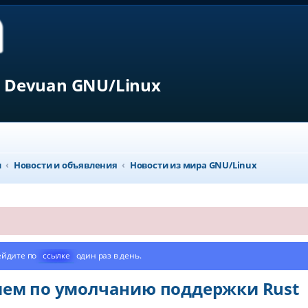
 Devuan GNU/Linux
л
Новости и объявления
Новости из мира GNU/Linux
ейдите по
ссылке
один раз в день.
нием по умолчанию поддержки Rust