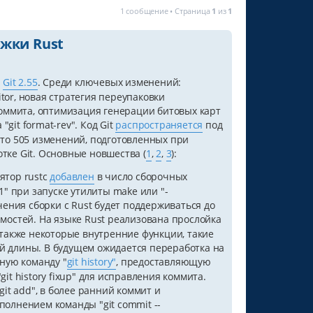
1 сообщение • Страница
1
из
1
ржки Rust
и
Git 2.55
. Среди ключевых изменений:
tor, новая стратегия переупаковки
 коммита, оптимизация генерации битовых карт
git format-rev". Код Git
распространяется
под
то 505 изменений, подготовленных при
тке Git. Основные новшества (
1
,
2
,
3
):
ятор rustc
добавлен
в число сборочных
" при запуске утилиты make или "-
чения сборки с Rust будет поддерживаться до
мостей. На языке Rust реализована прослойка
 также некоторые внутренние функции, такие
 длины. В будущем ожидается переработка на
ную команду "
git history"
, предоставляющую
t history fixup" для исправления коммита.
it add", в более ранний коммит и
олнением команды "git commit --