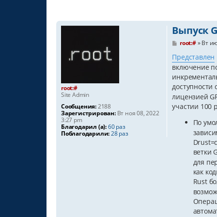
Выпуск G
С
root:#
»
Вт ию
о
о
Представлен
б
включение по
щ
е
инкременталь
н
доступности 
root:#
и
Site Admin
лицензией GP
е
участии 100 
Сообщения:
2188
Зарегистрирован:
Вт ноя 08, 2022
3:27 pm
По ум
Благодарил (а):
60 раз
зависи
Поблагодарили:
28 раз
Drust=
ветки G
для пе
как ко
Rust б
возмож
Операц
автома