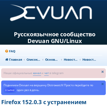
Русскоязычное сообщество
Devuan GNU/Linux
FAQ
Главная
Список форумов
Основной раздел
Новости и объявления
Новости из мира GNU/Linux
Наши официальные
канал
и
чат
в telegram
Поднимем Devuan на вершину Distrowatch! Просто перейдите по
ссылке
один раз в день.
Firefox 152.0.3 с устранением