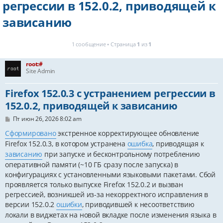
регрессии в 152.0.2, приводящей к
зависанию
1 сообщение • Страница
1
из
1
root:#
Site Admin
Firefox 152.0.3 с устранением регрессии в
152.0.2, приводящей к зависанию
С
Пт июн 26, 2026 8:02 am
о
о
Сформировано
экстренное корректирующее обновление
б
Firefox 152.0.3, в котором устранена
ошибка
, приводящая к
щ
е
зависанию
при запуске и бесконтрольному потреблению
н
оперативной памяти (~10 ГБ сразу после запуска) в
и
е
конфигурациях с установленными языковыми пакетами. Сбой
проявляется только выпуске Firefox 152.0.2 и вызван
регрессией, возникшей из-за некорректного исправления в
версии 152.0.2
ошибки
, приводившей к несоответствию
локали в виджетах на новой вкладке после изменения языка в