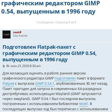
графическим редактором GIMP
0.54, выпущенным в 1996 году
1 сообщение • Страница
1
из
1
root:#
Site Admin
Подготовлен Flatpak-пакет с
графическим редактором GIMP 0.54,
выпущенным в 1996 году
С
Вт июн 23, 2026 8:30 am
о
о
Для желающих оценить в работе ранние версии
б
графического редактора GIMP
подготовлен
пакет в формате
щ
е
Flatpak
с выпуском
GIMP 0.54.1
, опубликованным 30 лет назад.
н
Пакет пригоден для запуска в современных 64-разрядных
и
дистрибутивах, использующих Wayland (GIMP запускается
е
через xwayland). GIMP 0.54.1 был последним выпуском,
построенным с использованием библиотеки
Motif
. В
последующих выпусках код был переписан с использованием