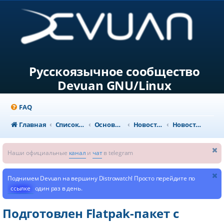
Русскоязычное сообщество
Devuan GNU/Linux
FAQ
Главная
Список форумов
Основной раздел
Новости и объявления
Новости из мира GNU/Linux
Наши официальные
канал
и
чат
в telegram
Поднимем Devuan на вершину Distrowatch! Просто перейдите по
ссылке
один раз в день.
Подготовлен Flatpak-пакет с