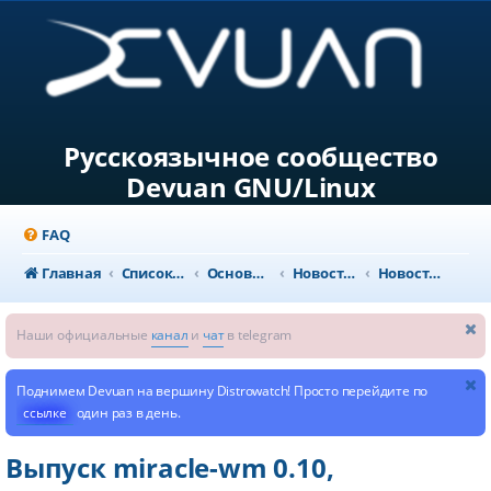
Русскоязычное сообщество
Devuan GNU/Linux
FAQ
Главная
Список форумов
Основной раздел
Новости и объявления
Новости из мира GNU/Linux
Наши официальные
канал
и
чат
в telegram
Поднимем Devuan на вершину Distrowatch! Просто перейдите по
ссылке
один раз в день.
Выпуск miracle-wm 0.10,