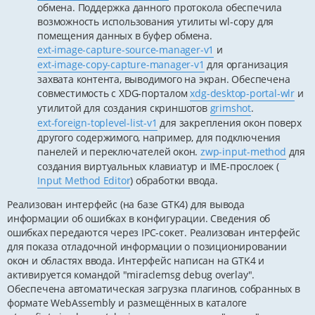
обмена. Поддержка данного протокола обеспечила
возможность использования утилиты wl-copy для
помещения данных в буфер обмена.
ext-image-capture-source-manager-v1
и
ext-image-copy-capture-manager-v1
для организация
захвата контента, выводимого на экран. Обеспечена
совместимость с XDG-порталом
xdg-desktop-portal-wlr
и
утилитой для создания скриншотов
grimshot
.
ext-foreign-toplevel-list-v1
для закрепления окон поверх
другого содержимого, например, для подключения
панелей и переключателей окон.
zwp-input-method
для
создания виртуальных клавиатур и IME-прослоек (
Input Method Editor
) обработки ввода.
Реализован интерфейс (на базе GTK4) для вывода
информации об ошибках в конфигурации. Сведения об
ошибках передаются через IPC-сокет. Реализован интерфейс
для показа отладочной информации о позиционировании
окон и областях ввода. Интерфейс написан на GTK4 и
активируется командой "miraclemsg debug overlay".
Обеспечена автоматическая загрузка плагинов, собранных в
формате WebAssembly и размещённых в каталоге