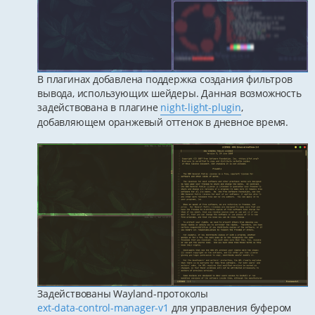
В плагинах добавлена поддержка создания фильтров
вывода, использующих шейдеры. Данная возможность
задействована в плагине
night-light-plugin
,
добавляющем оранжевый оттенок в дневное время.
Задействованы Wayland-протоколы
ext-data-control-manager-v1
для управления буфером