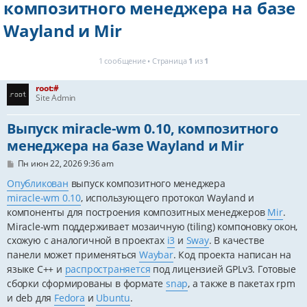
композитного менеджера на базе
Wayland и Mir
1 сообщение • Страница
1
из
1
root:#
Site Admin
Выпуск miracle-wm 0.10, композитного
менеджера на базе Wayland и Mir
С
Пн июн 22, 2026 9:36 am
о
о
Опубликован
выпуск композитного менеджера
б
miracle-wm 0.10
, использующего протокол Wayland и
щ
е
компоненты для построения композитных менеджеров
Mir
.
н
Miracle-wm поддерживает мозаичную (tiling) компоновку окон,
и
е
схожую с аналогичной в проектах
i3
и
Sway
. В качестве
панели может применяться
Waybar
. Код проекта написан на
языке C++ и
распространяется
под лицензией GPLv3. Готовые
сборки сформированы в формате
snap
, а также в пакетах rpm
и deb для
Fedora
и
Ubuntu
.