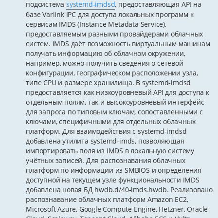
подсистема
systemd-imdsd
, предоставляющая API на
базе Varlink IPC для доступа локальных программ к
сервисам IMDS (Instance Metadata Service),
предоставляемым разными провайдерами облачных
систем. IMDS даёт возможность виртуальным машинам
получать информацию об облачном окружении,
например, можно получить сведения о сетевой
конфигурации, географическом расположении узла,
типе CPU и размере хранилища. В systemd-imdsd
предоставляется как низкоуровневый API для доступа к
отдельным полям, так и высокоуровневый интерфейс
для запроса по типовым ключам, сопоставленными с
ключами, специфичными для отдельных облачных
платформ. Для взаимодействия с systemd-imdsd
добавлена утилита systemd-imds, позволяющая
импортировать поля из IMDS в локальную систему
учётных записей. Для распознавания облачных
платформ по информации из SMBIOS и определения
доступной на текущем узле функциональности IMDS
добавлена новая БД hwdb.d/40-imds.hwdb. Реализовано
распознавание облачных платформ Amazon EC2,
Microsoft Azure, Google Compute Engine, Hetzner, Oracle