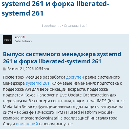
systemd 261 и форка liberated-
systemd 261
1 сообщение • Страница
1
из
1
root:#
Site Admin
Выпуск системного менеджера systemd
261 и форка liberated-systemd 261
С
Вс июн 21, 2026 10:54 am
о
о
После трёх месяцев разработки
доступен
релиз системного
б
менеджера
systemd 261
. Ключевые изменения: подготовка к
щ
е
поддержке API для верификации возраста, поддержка
н
подсистем Kexec Handover и Live Update Orchestration для
и
перезапуска без потери состояния, подсистема IMDS (Instance
е
Metadata Service), функциональность для защиты загрузки на
системах без физического TPM (Trusted Platform Module),
компонент systemd-sysinstall с реализацией инсталлятора.
Среди
изменений
в новом выпуске: