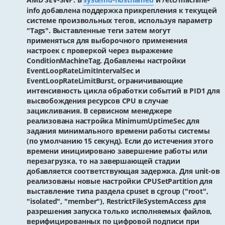
info добавлена поддержка прикрепления к текущей
системе произвольных тегов, используя параметр
"Tags". Выставленные теги затем могут
применяться для выборочного применения
настроек с проверкой через выражение
ConditionMachineTag. Добавлены настройки
EventLoopRateLimitIntervalSec и
EventLoopRateLimitBurst, ограничивающие
интенсивность цикла обработки событий в PID1 для
высвобождения ресурсов CPU в случае
зацикливания. В сервисном менеджере
реализована настройка MinimumUptimeSec для
задания минимального времени работы системы
(по умолчанию 15 секунд). Если до истечения этого
времени инициировано завершение работы или
перезагрузка, то на завершающей стадии
добавляется соответствующая задержка. Для unit-ов
реализованы новые настройки CPUSetPartition для
выставление типа раздела cpuset в cgroup ("root",
"isolated", "member"), RestrictFileSystemAccess для
разрешения запуска только исполняемых файлов,
верифицированных по цифровой подписи при