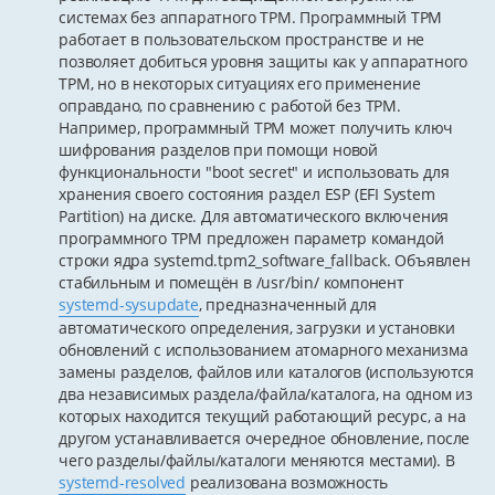
системах без аппаратного TPM. Программный TPM
работает в пользовательском пространстве и не
позволяет добиться уровня защиты как у аппаратного
TPM, но в некоторых ситуациях его применение
оправдано, по сравнению с работой без TPM.
Например, программный TPM может получить ключ
шифрования разделов при помощи новой
функциональности "boot secret" и использовать для
хранения своего состояния раздел ESP (EFI System
Partition) на диске. Для автоматического включения
программного TPM предложен параметр командой
строки ядра systemd.tpm2_software_fallback. Объявлен
стабильным и помещён в /usr/bin/ компонент
systemd-sysupdate
, предназначенный для
автоматического определения, загрузки и установки
обновлений с использованием атомарного механизма
замены разделов, файлов или каталогов (используются
два независимых раздела/файла/каталога, на одном из
которых находится текущий работающий ресурс, а на
другом устанавливается очередное обновление, после
чего разделы/файлы/каталоги меняются местами). В
systemd-resolved
реализована возможность