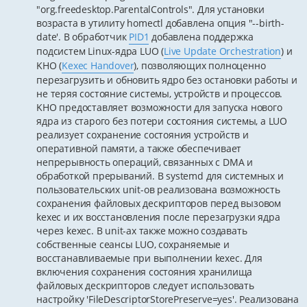
"org.freedesktop.ParentalControls". Для установки
возраста в утилиту homectl добавлена опция "--birth-
date'. В обработчик
PID1
добавлена поддержка
подсистем Linux-ядра LUO (
Live Update Orchestration
) и
KHO (
Kexec Handover
), позволяющих полноценно
перезагрузить и обновить ядро без остановки работы и
не теряя состояние системы, устройств и процессов.
KHO предоставляет возможности для запуска нового
ядра из старого без потери состояния системы, а LUO
реализует сохранение состояния устройств и
оперативной памяти, а также обеспечивает
непрерывность операций, связанных с DMA и
обработкой прерываний. В systemd для системных и
пользовательских unit-ов реализована возможность
сохранения файловых дескрипторов перед вызовом
kexec и их восстановления после перезагрузки ядра
через kexec. В unit-ах также можно создавать
собственные сеансы LUO, сохраняемые и
восстанавливаемые при выполнении kexec. Для
включения сохранения состояния хранилища
файловых дескрипторов следует использовать
настройку 'FileDescriptorStorePreserve=yes'. Реализована