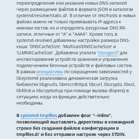
переопределения или указания новых DNS-записей
через размещение файлов в формате JSON в каталогах
systemd/resolve/static.d/. В отличие от /etc/hosts в новых
файлах можно не только привязывать IP-адреса к
именам хостов, но и определять ресурсные DNS RR-
записи, отличные от "A" и "AAAA". Кроме того, в
systemd-resolved добавлены настройки размера DNS-
кэша: 'DNSCacheSize', 'MulticastDNSCacheSize' и
'LLMNRCacheSize'. Добавлена утилита '
storagectl
' для
инспектирования устройств хранения и управления
подключением блочных устройств и файловых систем.
В рамках
инициативы
по сокращению зависимостей у
libsystemd реализована динамическая загрузка
библиотек libgnutls, libmicrohttpd, libcurl, libcrypto, libssl,
libfdisk и libcryptsetup при помощи вызова dlopen() в
ситуациях, когда их функции действительно
необходимы.
В
systemd-tmpfiles
добавлен флаг "--inline",
позволяющий выставлять директивы в командной
строке без создания файлов конфигурации в
tmpfiles.d/ и без отправки настроек через STDIN.