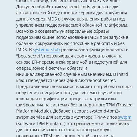
Cloud, Scaleway, Tencent Cloud, Alibaba ECS и Vultr.
Доступен обработчик systemd-imds-generator для
автоматической подстановки сервиса для получения
данных через IMDS в случае выявления работы под
управлением поддерживаемой облачной платформы.
Возможно создавать универсальные образы,
поддерживающие использование IMDS при запуске в
облачных окружениях, но способные работать и без
IMDS. В
systemd-stub
реализована функциональность
"boot secret", позволяющая сформировать ключ на
основе EFI-переменной, хранимой в недоступной для
операционной системы области и
инициализированной случайным значением. В initrd
ключ передаётся через файл /.extra/boot-secret.
Представленная возможность может потребоваться для
получения специфичного для системы случайного
ключа для верификации процесса загрузки или
шифрования на системах без аппаратного TPM (Trusted
Platform Module). Добавлен сервис systemd-tpm2-
swtpm.service для запуска эмулятора TPM-чипов
swtpm
(Software TPM Emulator), который можно использовать
для автоматического отката на программную
реализацию TPM для защищённой загрузки на