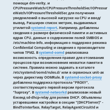
помощи dm-verity, и
CPUPressureWatch/CPUPressureThresholdSec/IOPressur
eWatch/IOPressureThresholdSec для получения
уведомлений о высокой нагрузке на CPU и ввод/
вывод. Расширен список метрик, выдаваемых
утилитой
systemd-report
. Например, добавлены
сведения о размере физической памяти и активных
ядрах CPU, данные о содержимом полей SMBIOS и
/etc/machine-info, информация о поддержке режима
Confidential Computing и сведения о производителе
чипов TPM2. В
systemd-oomd
реализована
возможность определения правил для отсеивания
процессов при возникновения нехватки памяти в
системе. Правила можно задавать в каталоге
/etc/systemd/oomd/rules.d/ или в сервисных unit-ах
через директиву OOMRule. В
systemd-socket-proxy
добавлена поддержка протокола "PROXY",
соответствующего первой версии протокола
"haproxy". В
systemd-networkd
реализован новый
бэкенд sd-dhcp-relay для релеев DHCP. Объявлены
устаревшими настройки в секции "[DHCPServer]" -
BindToInterface, RelayTarget, RelayAgentCircuitId и