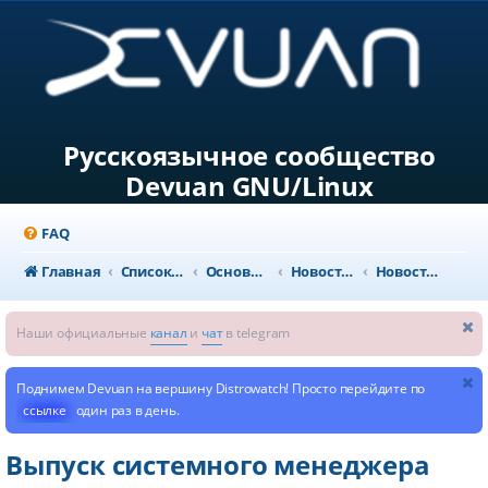
Русскоязычное сообщество
Devuan GNU/Linux
FAQ
Главная
Список форумов
Основной раздел
Новости и объявления
Новости из мира GNU/Linux
Наши официальные
канал
и
чат
в telegram
Поднимем Devuan на вершину Distrowatch! Просто перейдите по
ссылке
один раз в день.
Выпуск системного менеджера