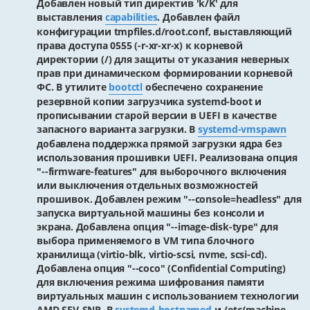
Добавлен новый тип директив 'k/K' для
выставления
capabilities
. Добавлен файл
конфигурации tmpfiles.d/root.conf, выставляющий
права доступа 0555 (-r-xr-xr-x) к корневой
директории (/) для защиты от указания неверных
прав при динамическом формировании корневой
ФС. В утилите
bootctl
обеспечено сохранение
резервной копии загрузчика systemd-boot и
прописывании старой версии в UEFI в качестве
запасного варианта загрузки. В
systemd-vmspawn
добавлена поддержка прямой загрузки ядра без
использования прошивки UEFI. Реализована опция
"--firmware-features" для выборочного включения
или выключения отдельных возможностей
прошивок. Добавлен режим "--console=headless" для
запуска виртуальной машины без консоли и
экрана. Добавлена опция "--image-disk-type" для
выбора применяемого в VM типа блочного
хранилища (virtio-blk, virtio-scsi, nvme, scsi-cd).
Добавлена опция "--coco" (Confidential Computing)
для включения режима шифрования памяти
виртуальных машин с использованием технологии
AMD SEV-SNP. В
systemd-hostnamed
и /etc/machine-