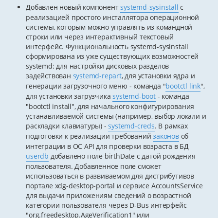
Добавлен новый компонент
systemd-sysinstall
с
реализацией простого инсталлятора операционной
системы, которым можно управлять из командной
строки или через интерактивный текстовый
интерфейс. Функциональность systemd-sysinstall
сформирована из уже существующих возможностей
systemd: для настройки дисковых разделов
задействован
systemd-repart
, для установки ядра и
генерации загрузочного меню - команда "
bootctl link
",
для установки загрузчика
systemd-boot
- команда
"bootctl install", для начального конфигурирования
устанавливаемой системы (например, выбор локали и
раскладки клавиатуры) -
systemd-creds
. В рамках
подготовки к реализации требований
законов
об
интеграции в ОС API для проверки возраста в БД
userdb
добавлено поле birthDate с датой рождения
пользователя. Добавленное поле сможет
использоваться в развиваемом для дистрибутивов
портале xdg-desktop-portal и сервисе AccountsService
для выдачи приложениям сведений о возрастной
категории пользователя через D-Bus интерфейс
"org.freedesktop.AgeVerification1" или