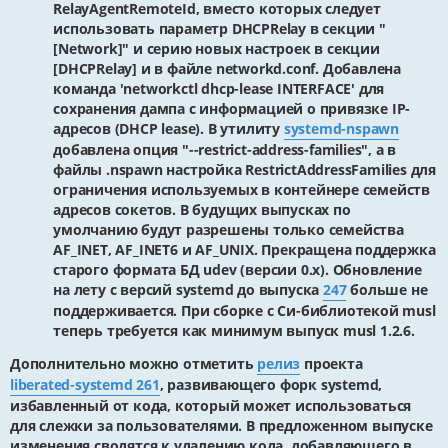
RelayAgentRemoteId, вместо которых следует
использовать параметр DHCPRelay в секции "
[Network]" и серию новых настроек в секции
[DHCPRelay] и в файле networkd.conf. Добавлена
команда 'networkctl dhcp-lease INTERFACE' для
сохранения дампа c информацией о привязке IP-
адресов (DHCP lease). В утилиту
systemd-nspawn
добавлена опция "--restrict-address-families", а в
файлы .nspawn настройка RestrictAddressFamilies для
ограничения используемых в контейнере семейств
адресов сокетов. В будущих выпусках по
умолчанию будут разрешены только семейства
AF_INET, AF_INET6 и AF_UNIX. Прекращена поддержка
старого формата БД udev (версии 0.x). Обновление
на лету с версий systemd до выпуска
247
больше не
поддерживается. При сборке с Си-библиотекой musl
теперь требуется как минимум выпуск musl 1.2.6.
Дополнительно можно отметить
релиз
проекта
liberated-systemd 261
, развивающего форк systemd,
избавленный от кода, который может использоваться
для слежки за пользователями. В предложенном выпуске
изменения сводятся к удалению кода, добавляющего в