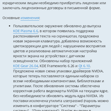
юридическим лицам необходимо приобретать лицензии или
заключать лицензионные договоры в письменной форме.
Основные
изменения
:
Пользовательское окружение обновлено до выпуска
KDE Plasma 6.6
, в котором появилась поддержка
распознавания текста на скриншотах, предложена
новая экранная клавиатура, добавлена возможность
цветокоррекции для людей с нарушением восприятия
цветов и реализована автоматическая настройка
яркости экрана на устройствах с датчиком
освещённости. Обновлены набор приложений
KDE Gear 26.04
, KDE Frameworks 6.26 и
Qt 6.10
.
Предложена новая схема упаковки драйверов NVIDIA,
которые теперь поставляются единым набором со
всеми необходимыми компонентами, библиотеками и
утилитами. После обновления системы обеспечена
корректная работа видеокарты NVIDIA на текущем ядре,
без необходимости обновлять модуль ядра NVIDIA. Из
поставки исключена утилита userpasswd (пароль можно
изменить в конфигураторе "Система" - "Параметры
системы" - "Пользователи"). Stapler выделен в