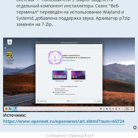
отдельный компонент инсталлятора. Сеанс "Веб-
терминал" переведён на использование Wayland и
Systemd, добавлена поддержка звука. Архиватор p7zip
заменён на 7-Zip.
Источник:
https://www.opennet.ru/opennews/art.shtml?num=65724
1 сообщение • Страница
1
из
1