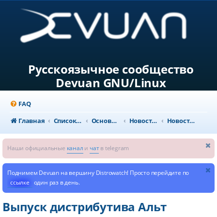
Русскоязычное сообщество
Devuan GNU/Linux
FAQ
Главная
Список форумов
Основной раздел
Новости и объявления
Новости из мира GNU/Linux
Наши официальные
канал
и
чат
в telegram
Поднимем Devuan на вершину Distrowatch! Просто перейдите по
ссылке
один раз в день.
Выпуск дистрибутива Альт