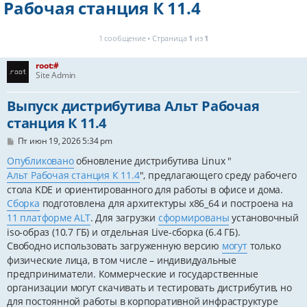
Рабочая станция К 11.4
1 сообщение • Страница
1
из
1
root:#
Site Admin
Выпуск дистрибутива Альт Рабочая
станция К 11.4
С
Пт июн 19, 2026 5:34 pm
о
о
Опубликовано
обновление дистрибутива Linux "
б
Альт Рабочая станция К 11.4
", предлагающего среду рабочего
щ
е
стола KDE и ориентированного для работы в офисе и дома.
н
Сборка
подготовлена для архитектуры x86_64 и построена на
и
е
11 платформе ALT
. Для загрузки
сформированы
установочный
iso-образ (10.7 ГБ) и отдельная Live-сборка (6.4 ГБ).
Свободно использовать загруженную версию
могут
только
физические лица, в том числе – индивидуальные
предприниматели. Коммерческие и государственные
организации могут скачивать и тестировать дистрибутив, но
для постоянной работы в корпоративной инфраструктуре