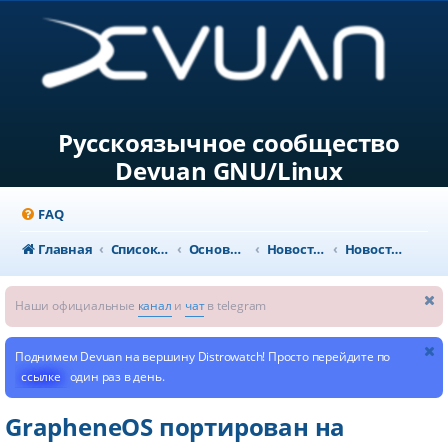
Русскоязычное сообщество
Devuan GNU/Linux
FAQ
Главная
Список форумов
Основной раздел
Новости и объявления
Новости из мира GNU/Linux
Наши официальные
канал
и
чат
в telegram
Поднимем Devuan на вершину Distrowatch! Просто перейдите по
ссылке
один раз в день.
GrapheneOS портирован на