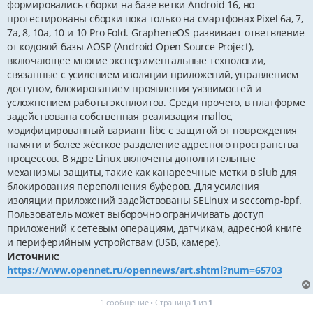
формировались сборки на базе ветки Android 16, но
протестированы сборки пока только на смартфонах Pixel 6a, 7,
7a, 8, 10a, 10 и 10 Pro Fold. GrapheneOS развивает ответвление
от кодовой базы AOSP (Android Open Source Project),
включающее многие экспериментальные технологии,
связанные с усилением изоляции приложений, управлением
доступом, блокированием проявления уязвимостей и
усложнением работы эксплоитов. Среди прочего, в платформе
задействована собственная реализация malloc,
модифицированный вариант libc с защитой от повреждения
памяти и более жёсткое разделение адресного пространства
процессов. В ядре Linux включены дополнительные
механизмы защиты, такие как канареечные метки в slub для
блокирования переполнения буферов. Для усиления
изоляции приложений задействованы SELinux и seccomp-bpf.
Пользователь может выборочно ограничивать доступ
приложений к сетевым операциям, датчикам, адресной книге
и периферийным устройствам (USB, камере).
Источник:
https://www.opennet.ru/opennews/art.shtml?num=65703
1 сообщение • Страница
1
из
1