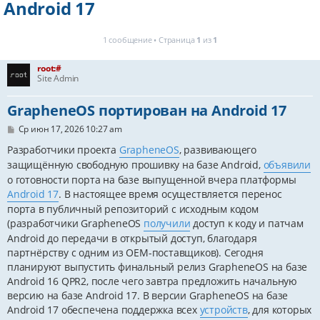
Android 17
1 сообщение • Страница
1
из
1
root:#
Site Admin
GrapheneOS портирован на Android 17
С
Ср июн 17, 2026 10:27 am
о
о
Разработчики проекта
GrapheneOS
, развивающего
б
защищённую свободную прошивку на базе Android,
объявили
щ
е
о готовности порта на базе выпущенной вчера платформы
н
Android 17
. В настоящее время осуществляется перенос
и
е
порта в публичный репозиторий с исходным кодом
(разработчики GrapheneOS
получили
доступ к коду и патчам
Android до передачи в открытый доступ, благодаря
партнёрству с одним из OEM-поставщиков). Сегодня
планируют выпустить финальный релиз GrapheneOS на базе
Android 16 QPR2, после чего завтра предложить начальную
версию на базе Android 17. В версии GrapheneOS на базе
Android 17 обеспечена поддержка всех
устройств
, для которых