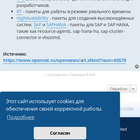
разработчиков.
RT
- пакеты для работы в режиме реального времени.
HighAvailability
- пакеты для создания высоконадёжных
систем.
SAP
и
SAPHANA
- пакеты для SAP и SAP HANA,
такие как resource-agents, sap-hana-ha, sap-cluster-
connector и vhostmd.
Источник:
https://www.opennet.ru/opennews/art.shtml?num=65578
1 сообщение • Страница
1
из
1
Перейти
Этот сайт использует cookies для
обеспечения своей корректной работы.
Главная
Список форумов
Часовой пояс:
UTC+03:00
Подробнее
Создано на основе
phpBB
® Forum Software © phpBB Limited
Согласен
Русская поддержка phpBB