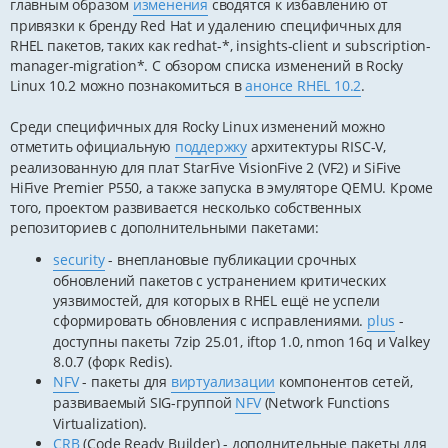
главным образом
изменения
сводятся к избавлению от
привязки к бренду Red Hat и удалению специфичных для
RHEL пакетов, таких как redhat-*, insights-client и subscription-
manager-migration*. С обзором списка изменений в Rocky
Linux 10.2 можно познакомиться в
анонсе RHEL 10.2
.
Среди специфичных для Rocky Linux изменений можно
отметить официальную
поддержку
архитектуры RISC-V,
реализованную для плат StarFive VisionFive 2 (VF2) и SiFive
HiFive Premier P550, а также запуска в эмуляторе QEMU. Кроме
того, проектом развивается несколько собственных
репозиториев с дополнительными пакетами:
security
- внеплановые публикации срочных
обновлений пакетов с устранением критических
уязвимостей, для которых в RHEL ещё не успели
сформировать обновления с исправлениями.
plus
-
доступны пакеты 7zip 25.01, iftop 1.0, nmon 16q и Valkey
8.0.7 (форк Redis).
NFV
- пакеты для
виртуализации
компонентов сетей,
развиваемый SIG-группой
NFV
(Network Functions
Virtualization).
CRB
(Code Ready Builder) - дополнительные пакеты для