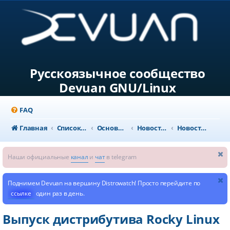
Русскоязычное сообщество
Devuan GNU/Linux
FAQ
Главная
Список форумов
Основной раздел
Новости и объявления
Новости из мира GNU/Linux
Наши официальные
канал
и
чат
в telegram
Поднимем Devuan на вершину Distrowatch! Просто перейдите по
ссылке
один раз в день.
Выпуск дистрибутива Rocky Linux