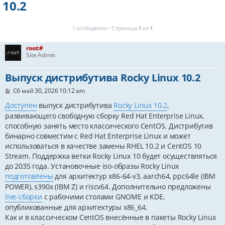
10.2
1 сообщение • Страница
1
из
1
root:#
Site Admin
Выпуск дистрибутива Rocky Linux 10.2
С
Сб май 30, 2026 10:12 am
о
о
Доступен
выпуск дистрибутива
Rocky Linux 10.2
,
б
развивающего свободную сборку Red Hat Enterprise Linux,
щ
е
способную занять место классического CentOS. Дистрибутив
н
бинарно совместим с Red Hat Enterprise Linux и может
и
использоваться в качестве замены RHEL 10.2 и CentOS 10
е
Stream. Поддержка ветки Rocky Linux 10 будет осуществляться
до 2035 года. Установочные iso-образы Rocky Linux
подготовлены
для архитектур x86-64-v3, aarch64, ppc64le (IBM
POWER), s390x (IBM Z) и riscv64. Дополнительно предложены
live-сборки
с рабочими столами GNOME и KDE,
опубликованные для архитектуры x86_64.
Как и в классическом CentOS внесённые в пакеты Rocky Linux