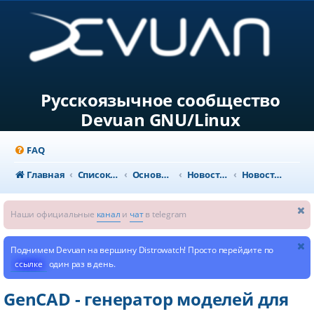
Русскоязычное сообщество
Devuan GNU/Linux
FAQ
Главная
Список форумов
Основной раздел
Новости и объявления
Новости из мира GNU/Linux
Наши официальные
канал
и
чат
в telegram
Поднимем Devuan на вершину Distrowatch! Просто перейдите по
ссылке
один раз в день.
GenCAD - генератор моделей для