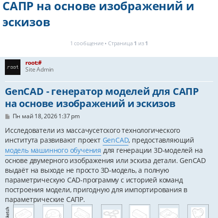
САПР на основе изображений и
эскизов
1 сообщение • Страница
1
из
1
root:#
Site Admin
GenCAD - генератор моделей для САПР
на основе изображений и эскизов
С
Пн май 18, 2026 1:37 pm
о
о
Исследователи из массачусетского технологического
б
института развивают проект
GenCAD
, предоставляющий
щ
е
модель машинного обучения
для генерации 3D-моделей на
н
основе двумерного изображения или эскиза детали. GenCAD
и
выдаёт на выходе не просто 3D-модель, а полную
е
параметрическую CAD-программу с историей команд
построения модели, пригодную для импортирования в
параметрические САПР.