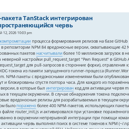
-пакета TanStack интегрирован
пространяющийся червь
й 12, 2026 10:03 pm
компрометации
процесса формирования релизов на базе GitHub 
 в репозитории NPM 84 вредоносные версии, охватывающие 42 
рованных пакетов
насчитывали
более 10 миллионов загрузок в н
 неверной настройки pull_request_target "Pwn Request" в GitHub 
request_target для pull-запросов в сторонние форки), отравления
IDC-токена из памяти запущенного runner-процесса (Runner.Wor
mem. NPM-пакеты с вредоносными изменениями были опубликованы 
ут и блокированы спустя полтора часа. Для каждого из поражё
версии, в которые был
интегрирован
код для активации червя mi
ых в текущем окружении. В случае обнаружения токена подключ
овые вредоносные релизы для разрабатываемых в текущем окруж
бом было
поражено
более 400 NPM-пакетов, использующих пакеты 
 файле router_init.js и активировался при установке поражённо
ванно в окружении непрерывной интеграции при помощи команд "n
ле активации червь выполнял поиск в системе токенов к NPM (~/.np