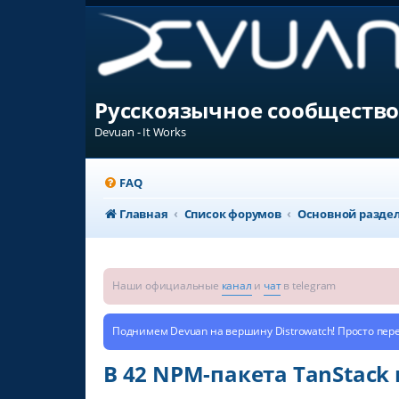
Русскоязычное сообщество
Devuan - It Works
FAQ
Главная
Список форумов
Основной разде
Наши официальные
канал
и
чат
в telegram
Поднимем Devuan на вершину Distrowatch! Просто пер
В 42 NPM-пакета TanStac