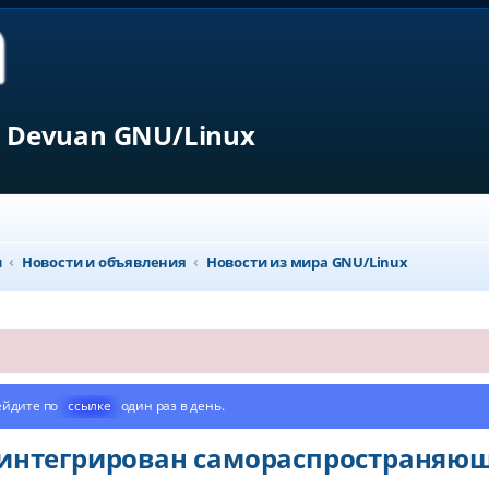
 Devuan GNU/Linux
л
Новости и объявления
Новости из мира GNU/Linux
ейдите по
ссылке
один раз в день.
k интегрирован самораспространяю