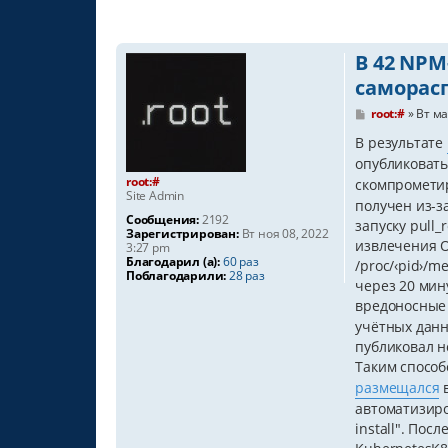
В 42 NPM
саморас
С
root:#
»
Вт ма
о
о
В результате
б
опубликовать
щ
root:#
е
скомпромети
Site Admin
н
получен из-за
и
Сообщения:
2192
е
запуску pull_
Зарегистрирован:
Вт ноя 08, 2022
извлечения O
3:27 pm
Благодарил (а):
60 раз
/proc/‹pid›/
Поблагодарили:
28 раз
через 20 мин
вредоносные 
учётных данн
публиковал н
Таким спосо
размещался
в
автоматизиро
install". Пос