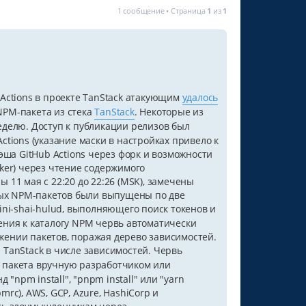
1 сообщение • Страница
1
из
1
Actions в проекте TanStack атакующим
удалось
NPM-пакета из стека
TanStack
. Некоторые из
еделю. Доступ к публикации релизов был
Actions (указание маски в настройках привело к
 кэша GitHub Actions через форк и возможности
ker) через чтение содержимого
11 мая с 22:20 до 22:26 (MSK), замечены
нных NPM-пакетов были выпущены по две
ni-shai-hulud, выполняющего поиск токенов и
ения к каталогу NPM червь автоматически
ении пакетов, поражая дерево зависимостей.
TanStack в числе зависимостей. Червь
го пакета вручную разработчиком или
pm install", "pnpm install" или "yarn
mrc), AWS, GCP, Azure, HashiCorp и