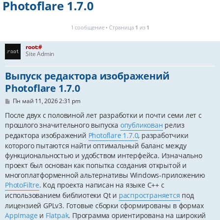
Photoflare 1.7.0
1 сообщение • Страница
1
из
1
root:#
Site Admin
Выпуск редактора изображений
Photoflare 1.7.0
С
Пн май 11, 2026 2:31 pm
о
о
После двух с половиной лет разработки и почти семи лет с
б
прошлого значительного выпуска
опубликован
релиз
щ
е
редактора изображений
Photoflare 1.7.0
, разработчики
н
которого пытаются найти оптимальный баланс между
и
функциональностью и удобством интерфейса. Изначально
е
проект был основан как попытка создания открытой и
многоплатформенной альтернативы Windows-приложению
PhotoFiltre
. Код проекта написан на языке С++ с
использованием библиотеки Qt и
распространяется
под
лицензией GPLv3. Готовые сборки сформированы в формах
AppImage
и
Flatpak
. Программа ориентирована на широкий