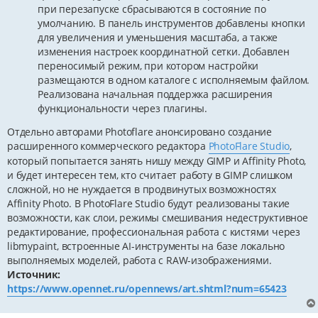
при перезапуске сбрасываются в состояние по
умолчанию. В панель инструментов добавлены кнопки
для увеличения и уменьшения масштаба, а также
изменения настроек координатной сетки. Добавлен
переносимый режим, при котором настройки
размещаются в одном каталоге с исполняемым файлом.
Реализована начальная поддержка расширения
функциональности через плагины.
Отдельно авторами Photoflare анонсировано создание
расширенного коммерческого редактора
PhotoFlare Studio
,
который попытается занять нишу между GIMP и Affinity Photo,
и будет интересен тем, кто считает работу в GIMP слишком
сложной, но не нуждается в продвинутых возможностях
Affinity Photo. В PhotoFlare Studio будут реализованы такие
возможности, как слои, режимы смешивания недеструктивное
редактирование, профессиональная работа с кистями через
libmypaint, встроенные AI-инструменты на базе локально
выполняемых моделей, работа с RAW-изображениями.
Источник:
https://www.opennet.ru/opennews/art.shtml?num=65423