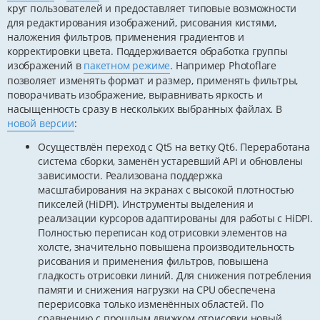
круг пользователей и предоставляет типовые возможности
для редактирования изображений, рисования кистями,
наложения фильтров, применения градиентов и
корректировки цвета. Поддерживается обработка группы
изображений в
пакетном режиме
. Например Photoflare
позволяет изменять формат и размер, применять фильтры,
поворачивать изображение, выравнивать яркость и
насыщенность сразу в нескольких выбранных файлах. В
новой версии
:
Осуществлён переход c Qt5 на ветку Qt6. Переработана
система сборки, заменён устаревший API и обновлены
зависимости. Реализована поддержка
масштабирования на экранах с высокой плотностью
пикселей (HiDPI). Инструменты выделения и
реализации курсоров адаптированы для работы с HiDPI.
Полностью переписан код отрисовки элементов на
холсте, значительно повышена производительность
рисования и применения фильтров, повышена
гладкость отрисовки линий. Для снижения потребления
памяти и снижения нагрузки на CPU обеспечена
перерисовка только изменённых областей. По
сравнению с прошлым движком отрисовки новый