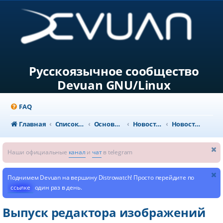
Русскоязычное сообщество
Devuan GNU/Linux
FAQ
Главная
Список форумов
Основной раздел
Новости и объявления
Новости из мира GNU/Linux
Наши официальные
канал
и
чат
в telegram
Поднимем Devuan на вершину Distrowatch! Просто перейдите по
ссылке
один раз в день.
Выпуск редактора изображений