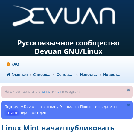
Русскоязычное сообщество
Devuan GNU/Linux
FAQ
Главная
Список форумов
Основной раздел
Новости и объявления
Новости из мира GNU/Linux
Наши официальные
канал
и
чат
в telegram
Поднимем Devuan на вершину Distrowatch! Просто перейдите по
ссылке
один раз в день.
Linux Mint начал публиковать