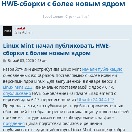
HWE-сборки с более новым ядром
1 сообщение • Страница
1
из
1
root:#
Site Admin
Linux Mint начал публиковать HWE-
сборки с более новым ядром
С
Вс май 03, 2026 9:23 am
о
о
Разработчики дистрибутива Linux Mint
начали публикацию
б
обновлённых iso-образов, поставляемых с более новыми
щ
е
версиями ядра Linux. Для выпущенной в январе версии
н
Linux Mint 22.3
, изначально поставляемой с ядром 6.14,
и
опубликовано
HWE-обновление (Hardware Enablement) с
е
версией ядра 6.17, перенесённой из
Ubuntu 24.04.4 LTS
.
Предполагается, что публикация подобных промежуточных
обновлений iso-образов решит возникающие у пользователей
проблемы с поддержкой нового оборудования, на фоне
продления
цикла подготовки релизов и решении
опубликовать следующий выпуск Linux Mint в конце декабря