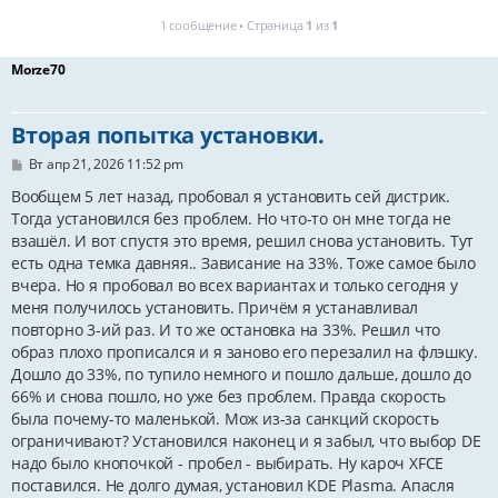
1 сообщение • Страница
1
из
1
Morze70
Вторая попытка установки.
С
Вт апр 21, 2026 11:52 pm
о
о
Вообщем 5 лет назад, пробовал я установить сей дистрик.
б
Тогда установился без проблем. Но что-то он мне тогда не
щ
взашёл. И вот спустя это время, решил снова установить. Тут
е
н
есть одна темка давняя.. Зависание на 33%. Тоже самое было
и
вчера. Но я пробовал во всех вариантах и только сегодня у
е
меня получилось установить. Причём я устанавливал
повторно 3-ий раз. И то же остановка на 33%. Решил что
образ плохо прописался и я заново его перезалил на флэшку.
Дошло до 33%, по тупило немного и пошло дальше, дошло до
66% и снова пошло, но уже без проблем. Правда скорость
была почему-то маленькой. Мож из-за санкций скорость
ограничивают? Установился наконец и я забыл, что выбор DE
надо было кнопочкой - пробел - выбирать. Ну кароч XFCE
поставился. Не долго думая, установил KDE Plasma. Апасля