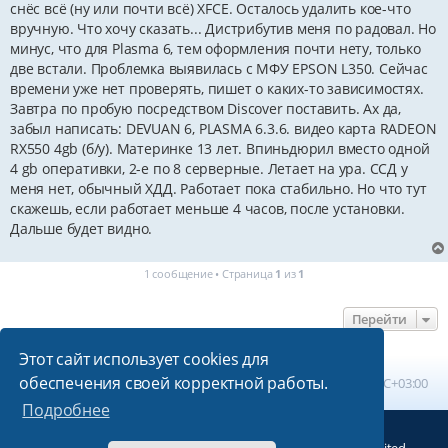
снёс всё (ну или почти всё) XFCE. Осталось удалить кое-что
вручную. Что хочу сказать... Дистрибутив меня по радовал. Но
минус, что для Plasma 6, тем оформления почти нету, только
две встали. Проблемка выявилась с МФУ EPSON L350. Сейчас
времени уже нет проверять, пишет о каких-то зависимостях.
Завтра по пробую посредством Discover поставить. Ах да,
забыл написать: DEVUAN 6, PLASMA 6.3.6. видео карта RADEON
RX550 4gb (б/у). Материнке 13 лет. Впиньдюрил вместо одной
4 gb оперативки, 2-е по 8 серверные. Летает на ура. ССД у
меня нет, обычный ХДД. Работает пока стабильно. Но что тут
скажешь, если работает меньше 4 часов, после установки.
Дальше будет видно.
1 сообщение • Страница
1
из
1
Перейти
Этот сайт использует cookies для
обеспечения своей корректной работы.
Главная
Список форумов
Часовой пояс:
UTC+03:00
Подробнее