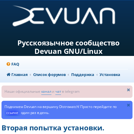
Русскоязычное сообщество
Devuan GNU/Linux
FAQ
Главная
Список форумов
Поддержка
Установка
Наши официальные
канал
и
чат
в telegram
Поднимем Devuan на вершину Distrowatch! Просто перейдите по
ссылке
один раз в день.
Вторая попытка установки.