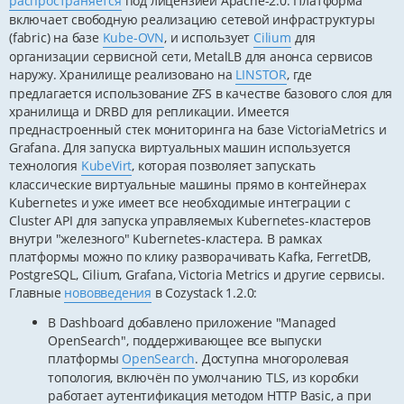
распространяется
под лицензией Apache-2.0. Платформа
включает свободную реализацию сетевой инфраструктуры
(fabric) на базе
Kube-OVN
, и использует
Cilium
для
организации сервисной сети, MetalLB для анонса сервисов
наружу. Хранилище реализовано на
LINSTOR
, где
предлагается использование ZFS в качестве базового слоя для
хранилища и DRBD для репликации. Имеется
преднастроенный стек мониторинга на базе VictoriaMetrics и
Grafana. Для запуска виртуальных машин используется
технология
KubeVirt
, которая позволяет запускать
классические виртуальные машины прямо в контейнерах
Kubernetes и уже имеет все необходимые интеграции с
Cluster API для запуска управляемых Kubernetes-кластеров
внутри "железного" Kubernetes-кластера. В рамках
платформы можно по клику разворачивать Kafka, FerretDB,
PostgreSQL, Cilium, Grafana, Victoria Metrics и другие сервисы.
Главные
нововведения
в Cozystack 1.2.0:
В Dashboard добавлено приложение "Managed
OpenSearch", поддерживающее все выпуски
платформы
OpenSearch
. Доступна многоролевая
топология, включён по умолчанию TLS, из коробки
работает аутентификация методом HTTP Basic, а при