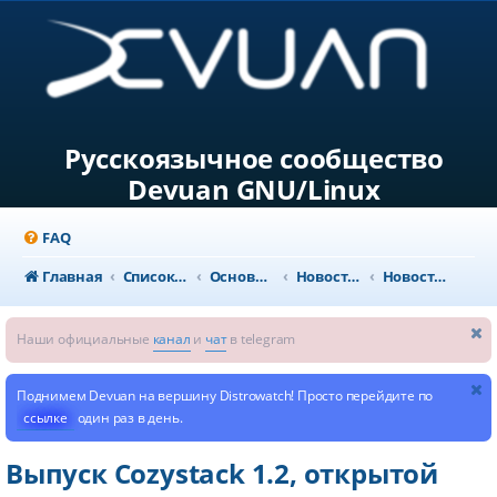
Русскоязычное сообщество
Devuan GNU/Linux
FAQ
Главная
Список форумов
Основной раздел
Новости и объявления
Новости из мира GNU/Linux
Наши официальные
канал
и
чат
в telegram
Поднимем Devuan на вершину Distrowatch! Просто перейдите по
ссылке
один раз в день.
Выпуск Cozystack 1.2, открытой