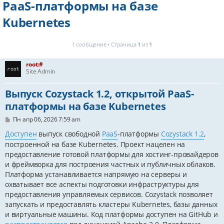
PaaS-платформы на базе
Kubernetes
1 сообщение • Страница
1
из
1
root:#
Site Admin
Выпуск Cozystack 1.2, открытой PaaS-
платформы на базе Kubernetes
С
Пн апр 06, 2026 7:59 am
о
о
Доступен
выпуск свободной
PaaS
-платформы
Cozystack 1.2
,
б
построенной на базе Kubernetes. Проект нацелен на
щ
е
предоставление готовой платформы для хостинг-провайдеров
н
и фреймворка для построения частных и публичных облаков.
и
Платформа устанавливается напрямую на серверы и
е
охватывает все аспекты подготовки инфраструктуры для
предоставления управляемых сервисов. Cozystack позволяет
запускать и предоставлять кластеры Kubernetes, базы данных
и виртуальные машины. Код платформы доступен на GitHub и