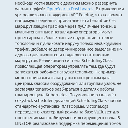
необходимости вместе с движком можно развернуть
web-интерфейс
OpenSearch Dashboards
. В приложении
vpc реализована поддержка VPC Peering, что позволяет
напрямую соединять приватные сети tenant-ов без
маршрутизации трафика через публичные точки. В
мультитенантных инсталляциях операторы могут
проектировать более чистые внутренние сетевые
топологии и публиковать наружу только необходимый
трафик. Добавлено детерминированное выделение IP-
адресов для пирингов и поддержка статических
маршрутов. Реализована система SchedulingClass,
позволяющая операторам управлять тем, где будут
запускаться рабочие нагрузки tenant-ов. Например,
можно привязывать нагрузки к конкретным дата-
центрам, классам оборудования или группам узлов, не
заставляя tenant-ов разбираться в деталях работы
планировщика Kubernetes. По умолчанию включён
cozystack-scheduler, делающий SchedulingClass частью
стандартной установки платформы. VictoriaLogs
переведен в кластерный режим на базе VLCluster для
повышения масштабируемости логирующего стека. В
LINSTOR реализована поддержка перемещения томов