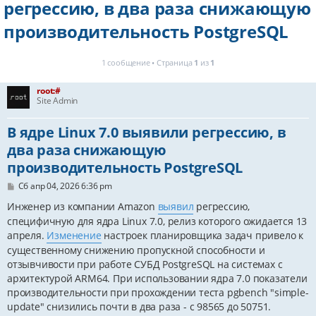
регрессию, в два раза снижающую
производительность PostgreSQL
1 сообщение • Страница
1
из
1
root:#
Site Admin
В ядре Linux 7.0 выявили регрессию, в
два раза снижающую
производительность PostgreSQL
С
Сб апр 04, 2026 6:36 pm
о
о
Инженер из компании Amazon
выявил
регрессию,
б
специфичную для ядра Linux 7.0, релиз которого ожидается 13
щ
е
апреля.
Изменение
настроек планировщика задач привело к
н
существенному снижению пропускной способности и
и
отзывчивости при работе СУБД PostgreSQL на системах с
е
архитектурой ARM64. При использовании ядра 7.0 показатели
производительности при прохождении теста pgbench "simple-
update" снизились почти в два раза - с 98565 до 50751.