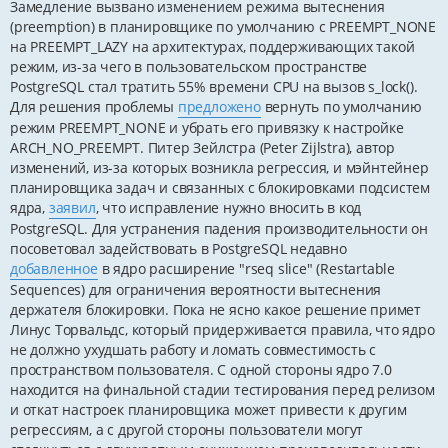
Замедление вызвано изменением режима вытеснения
(preemption) в планировщике по умолчанию с PREEMPT_NONE
на PREEMPT_LAZY на архитектурах, поддерживающих такой
режим, из-за чего в пользовательском пространстве
PostgreSQL стал тратить 55% времени CPU на вызов s_lock().
Для решения проблемы
предложено
вернуть по умолчанию
режим PREEMPT_NONE и убрать его привязку к настройке
ARCH_NO_PREEMPT. Питер Зейлстра (Peter Zijlstra), автор
изменений, из-за которых возникла регрессия, и мэйнтейнер
планировщика задач и связанных с блокировками подсистем
ядра,
заявил
, что исправление нужно вносить в код
PostgreSQL. Для устранения падения производительности он
посоветовал задействовать в PostgreSQL недавно
добавленное
в ядро расширение "rseq slice" (Restartable
Sequences) для ограничения вероятности вытеснения
держателя блокировки. Пока не ясно какое решение примет
Линус Торвальдс, который придерживается правила, что ядро
не должно ухудшать работу и ломать совместимость с
пространством пользователя. С одной стороны ядро 7.0
находится на финальной стадии тестирования перед релизом
и откат настроек планировщика может привести к другим
регрессиям, а с другой стороны пользователи могут