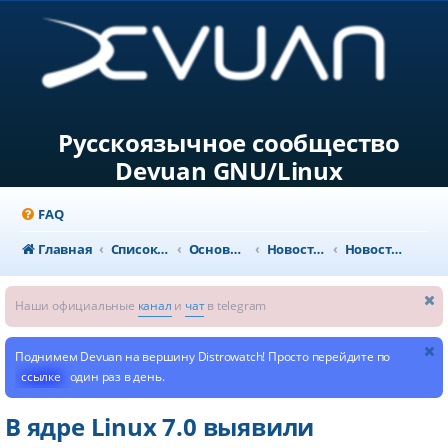
Русскоязычное сообщество
Devuan GNU/Linux
FAQ
Главная
Список форумов
Основной раздел
Новости и объявления
Новости из мира GNU/Linux
Наши официальные
канал
и
чат
в telegram
Поднимем Devuan на вершину Distrowatch! Просто перейдите по
ссылке
один раз в день.
В ядре Linux 7.0 выявили