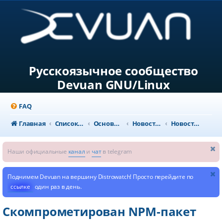
Русскоязычное сообщество
Devuan GNU/Linux
FAQ
Главная
Список форумов
Основной раздел
Новости и объявления
Новости из мира GNU/Linux
Наши официальные
канал
и
чат
в telegram
Поднимем Devuan на вершину Distrowatch! Просто перейдите по
ссылке
один раз в день.
Скомпрометирован NPM-пакет