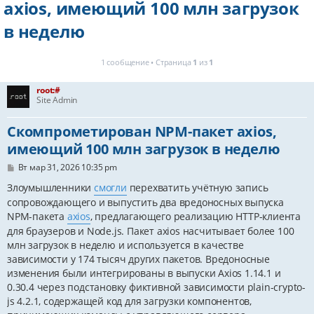
axios, имеющий 100 млн загрузок
в неделю
1 сообщение • Страница
1
из
1
root:#
Site Admin
Скомпрометирован NPM-пакет axios,
имеющий 100 млн загрузок в неделю
С
Вт мар 31, 2026 10:35 pm
о
о
Злоумышленники
смогли
перехватить учётную запись
б
сопровождающего и выпустить два вредоносных выпуска
щ
е
NPM-пакета
axios
, предлагающего реализацию HTTP-клиента
н
для браузеров и Node.js. Пакет axios насчитывает более 100
и
млн загрузок в неделю и используется в качестве
е
зависимости у 174 тысяч других пакетов. Вредоносные
изменения были интегрированы в выпуски Axios 1.14.1 и
0.30.4 через подстановку фиктивной зависимости plain-crypto-
js 4.2.1, содержащей код для загрузки компонентов,