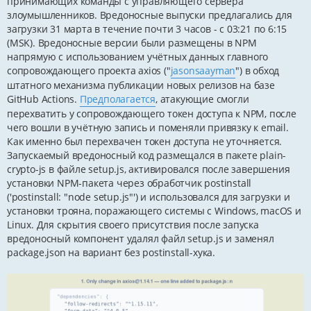
принимающих команды с управляющего сервера
злоумышленников. Вредоносные выпуски предлагались для
загрузки 31 марта в течение почти 3 часов - с 03:21 по 6:15
(MSK). Вредоносные версии были размещены в NPM
напрямую с использованием учётных данных главного
сопровождающего проекта axios ("
jasonsaayman
") в обход
штатного механизма публикации новых релизов на базе
GitHub Actions.
Предполагается
, атакующие смогли
перехватить у сопровождающего токен доступа к NPM, после
чего вошли в учётную запись и поменяли привязку к email.
Как именно был перехвачен токен доступа не уточняется.
Запускаемый вредоносный код размещался в пакете plain-
crypto-js в файле setup.js, активировался после завершения
установки NPM-пакета через обработчик postinstall
('postinstall: "node setup.js"') и использовался для загрузки и
установки трояна, поражающего системы с Windows, macOS и
Linux. Для скрытия своего присутствия после запуска
вредоносный компонент удалял файл setup.js и заменял
package.json на вариант без postinstall-хука.