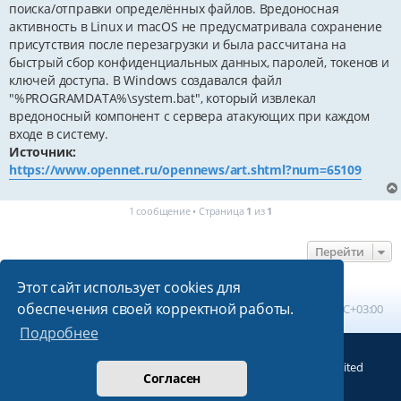
поиска/отправки определённых файлов. Вредоносная
активность в Linux и macOS не предусматривала сохранение
присутствия после перезагрузки и была рассчитана на
быстрый сбор конфиденциальных данных, паролей, токенов и
ключей доступа. В Windows создавался файл
"%PROGRAMDATA%\system.bat", который извлекал
вредоносный компонент с сервера атакующих при каждом
входе в систему.
Источник:
https://www.opennet.ru/opennews/art.shtml?num=65109
1 сообщение • Страница
1
из
1
Перейти
Этот сайт использует cookies для
обеспечения своей корректной работы.
Главная
Список форумов
Часовой пояс:
UTC+03:00
Подробнее
Создано на основе
phpBB
® Forum Software © phpBB Limited
Согласен
Русская поддержка phpBB