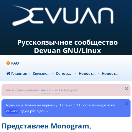
Русскоязычное сообщество
Devuan GNU/Linux
FAQ
Главная
Список форумов
Основной раздел
Новости и объявления
Новости из мира GNU/Linux
Наши официальные
канал
и
чат
в telegram
Поднимем Devuan на вершину Distrowatch! Просто перейдите по
ссылке
один раз в день.
Представлен Monogram,