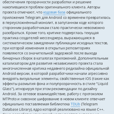
обеспечения прозрачности разработки и решение
накопившихся проблем оригинального клиента. Авторы
проекта отмечают, что
кодовая база
официального
приложения Telegram для Android со временем превратилась
в переусложнённый монолит, в запутанном коде которого
сторонним разработчикам стало практически невозможно
разобраться. Кроме того, критике подверглась текущая
практика создателей мессенджера, выражающаяся в
систематическом замедлении публикации исходных текстов,
при которой изменения в открытых репозиториях
появляются со значительной задержкой после выхода
бинарных сборок в каталогах приложений. Дополнительным
катализатором для развития независимого проекта стала
многочисленная критика недавнего редизайна официальной
Android-версии, в которой разработчики начали агрессивно
внедрять визуальные элементы, свойственные iOS (такие как
эффекты размытия фона и полупрозрачность в стиле "Liquid
Glass"), игнорируя при этом рекомендации по дизайну
Android. За сетевое взаимодействие, работу с протоколом
MTProto и сквозное шифрование в новом клиенте отвечает
официально поставляемая библиотека
TDLib
(Telegram
Database Library), ядро которой реализовано на языке C++.