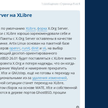
1 сообщение • Страница
1
из
1
ver на XLibre
е по умолчанию
XLibre
,
форка
X.Org Server.
и с XLibre хорошо зарекомендовали себя и
акеты с X.Org Server оставлены в качестве
нке. Artix Linux основан на пакетной базе
джеров
openrc
,
runit
,
dinit
и
s6
, на выбор
ющий десктоп-ориентированного
tBSD 26.01 будет поставляться с XLibre вместо
оекта X.Org и потеря надежды, что он когда-
дрение Wayland и намерения прекратить
fce и GNUstep, ещё не готовы к переходу на
ациональными из-за
удаления изменений
,
ой ситуации станет переход на XLibre,
ом сборок на основе MATE, Xfce и собственной
яются в дереве портов GhostBSD, прошли
В