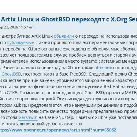
Artix Linux и GhostBSD переходят с X.Org Ser
р 23, 2026 11:57 am
 дистрибутива Artix Linux
объявили
о переходе на использовани
что
публикуемые
с июня прошлого года экспериментальные сборк
т перевёл на XLibre основные еженедельно обновляемые сборки. П
озволяет пользователям в случае проблем вернуться к старой начи
 примечателен использованием вместо systemd системных мене
. Ранее о планах по переходу на XLibre также
объявил
сопровожда
а
GhostBSD
, построенного на базе FreeBSD. Следующий релиз Ghos
. В качестве причин замены упоминается заброшенный характер пр
из стагнации на фоне переключения всех усилий Red Hat на вне
1 в GTK5. По мнению сопровождающего GhostBSD, проекты MATE, X
ействия сопровождающих X.Org выглядят деструктивными и ирр
тором XLibre. Предполагается, что наилучшим решением в подобн
 возможность повысить качество поддержки предлагаемых проект
го стола
Gershwin
на базе GNUstep. Пакеты с XLibre уже поставл
 и показали хороший уровень качества.
ttps://www.opennet.ru/opennews/art.shtml?num=65052