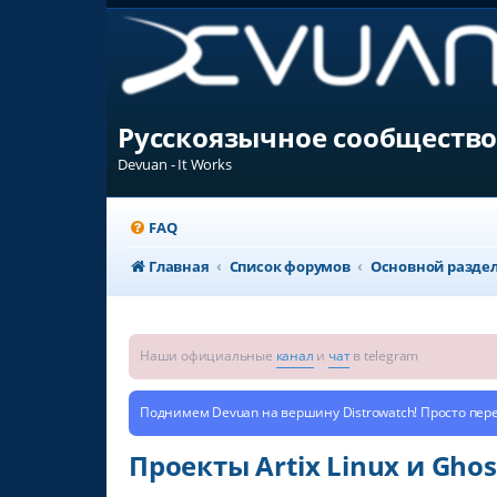
Русскоязычное сообщество
Devuan - It Works
FAQ
Главная
Список форумов
Основной разде
Наши официальные
канал
и
чат
в telegram
Поднимем Devuan на вершину Distrowatch! Просто пер
Проекты Artix Linux и Ghos