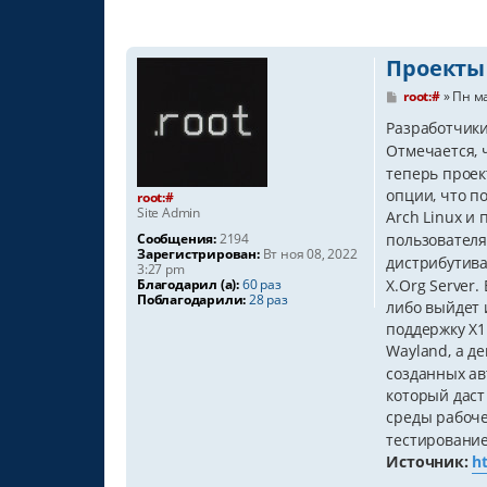
Проекты 
С
root:#
»
Пн ма
о
о
Разработчики
б
Отмечается, 
щ
е
теперь проек
н
опции, что п
root:#
и
Site Admin
Arch Linux и
е
Сообщения:
2194
пользователя
Зарегистрирован:
Вт ноя 08, 2022
дистрибутив
3:27 pm
Благодарил (а):
60 раз
X.Org Server
Поблагодарили:
28 раз
либо выйдет 
поддержку X1
Wayland, а д
созданных ав
который даст
среды рабоче
тестирование
Источник:
h