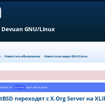
 Devuan GNU/Linux
л
Новости и объявления
Новости из мира GNU/Linux
ейдите по
ссылке
один раз в день.
tBSD переходят с X.Org Server на XLi