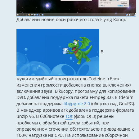
Добавлены новые обои рабочего стола Flying Konqi.
В
мультимедийный проигрыватель Codeine в блок
изменения громкости добавлена кнопка выключения/
включения звука. В k9copy, программу для копирования
DVD, добавлена поддержка пакета FFmpeg 8.0. В tdepim
добавлена поддержка
libgpgme 2.0
(обёртка над GnuPG).
В менеджер архивов ark добавлена поддержка формата
unzip v6. В библиотеке
TQt
(форк Qt 3) решены
проблемы с обработкой цикла событий, при
определённом стечении обстоятельств приводившие к
100% нагрузке на CPU. На использование сборочной