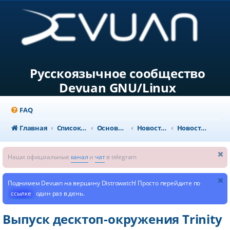
Русскоязычное сообщество
Devuan GNU/Linux
FAQ
Главная
Список форумов
Основной раздел
Новости и объявления
Новости из мира GNU/Linux
Наши официальные
канал
и
чат
в telegram
Поднимем Devuan на вершину Distrowatch! Просто перейдите по
ссылке
один раз в день.
Выпуск десктоп-окружения Trinity