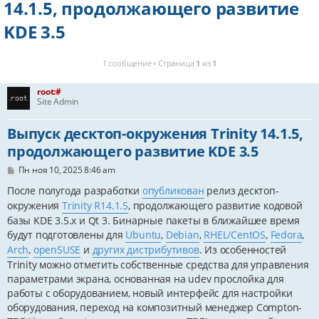
14.1.5, продолжающего развитие
KDE 3.5
1 сообщение • Страница
1
из
1
root:#
Site Admin
Выпуск десктоп-окружения Trinity 14.1.5,
продолжающего развитие KDE 3.5
С
Пн ноя 10, 2025 8:46 am
о
о
После полугода разработки
опубликован
релиз десктоп-
б
окружения
Trinity R14.1.5
, продолжающего развитие кодовой
щ
е
базы KDE 3.5.x и Qt 3. Бинарные пакеты в ближайшее время
н
будут подготовлены для
Ubuntu
,
Debian
,
RHEL/CentOS
,
Fedora
,
и
е
Arch
,
openSUSE
и
других дистрибутивов
. Из особенностей
Trinity можно отметить собственные средства для управления
параметрами экрана, основанная на udev прослойка для
работы с оборудованием, новый интерфейс для настройки
оборудования, переход на композитный менеджер Compton-