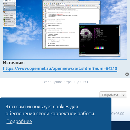
Источник:
https://www.opennet.ru/opennews/art.shtml?num=64213
1 сообщение • Страница
1
из
1
Перейти
Этот сайт использует cookies для
обеспечения своей корректной работы.
Главная
Список форумов
Часовой пояс:
UTC+03:00
Подробнее