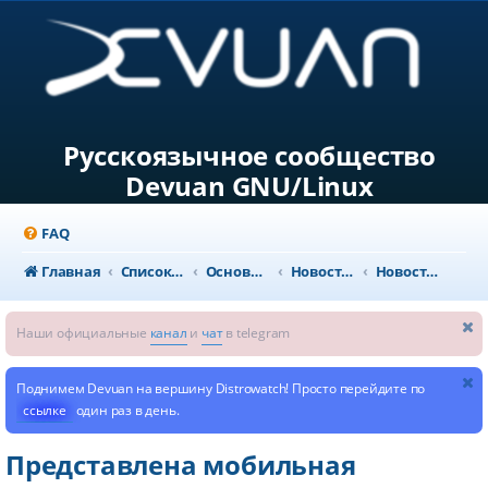
Русскоязычное сообщество
Devuan GNU/Linux
FAQ
Главная
Список форумов
Основной раздел
Новости и объявления
Новости из мира GNU/Linux
Наши официальные
канал
и
чат
в telegram
Поднимем Devuan на вершину Distrowatch! Просто перейдите по
ссылке
один раз в день.
Представлена мобильная