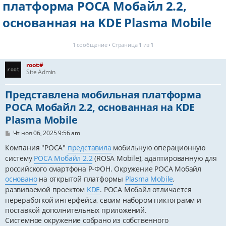
платформа РОСА Мобайл 2.2,
основанная на KDE Plasma Mobile
1 сообщение • Страница
1
из
1
root:#
Site Admin
Представлена мобильная платформа
РОСА Мобайл 2.2, основанная на KDE
Plasma Mobile
С
Чт ноя 06, 2025 9:56 am
о
о
Компания "РОСА"
представила
мобильную операционную
б
систему
РОСА Мобайл 2.2
(ROSA Mobile), адаптированную для
щ
е
российского смартфона Р-ФОН. Окружение РОСА Мобайл
н
основано
на открытой платформы
Plasma Mobile
,
и
е
развиваемой проектом
KDE
. РОСА Мобайл отличается
переработкой интерфейса, своим набором пиктограмм и
поставкой дополнительных приложений.
Системное окружение собрано из собственного