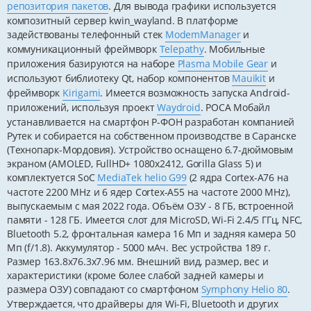
репозитория пакетов
. Для вывода графики используется
композитный сервер kwin_wayland. В платформе
задействованы телефонный стек
ModemManager
и
коммуникационный фреймворк
Telepathy
. Мобильные
приложения базируются на наборе
Plasma Mobile Gear
и
используют библиотеку Qt, набор компонентов
Mauikit
и
фреймворк
Kirigami
. Имеется возможность запуска Android-
приложений, используя проект
Waydroid
. РОСА Мобайл
устанавливается на смартфон Р-ФОН разработан компанией
Рутек и собирается на собственном производстве в Саранске
(Технопарк-Мордовия). Устройство оснащено 6.7-дюймовым
экраном (AMOLED, FullHD+ 1080x2412, Gorilla Glass 5) и
комплектуется SoC
MediaTek helio G99
(2 ядра Cortex-A76 на
частоте 2200 MHz и 6 ядер Cortex-A55 на частоте 2000 MHz),
выпускаемым с мая 2022 года. Объём ОЗУ - 8 ГБ, встроенной
памяти - 128 ГБ. Имеется слот для MicroSD, Wi-Fi 2.4/5 ГГц, NFC,
Bluetooth 5.2, фронтальная камера 16 Мп и задняя камера 50
Мп (f/1.8). Аккумулятор - 5000 мАч. Вес устройства 189 г.
Размер 163.8х76.3х7.96 мм. Внешний вид, размер, вес и
характеристики (кроме более слабой задней камеры и
размера ОЗУ) совпадают со смартфоном
Symphony Helio 80
.
Утверждается, что драйверы для Wi-Fi, Bluetooth и других