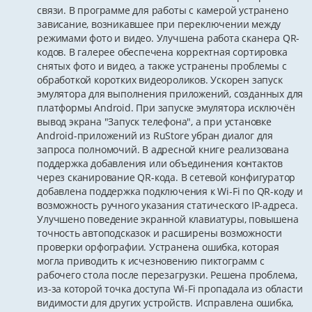
связи. В программе для работы с камерой устранено
зависание, возникавшее при переключении между
режимами фото и видео. Улучшена работа сканера QR-
кодов. В галерее обеспечена корректная сортировка
снятых фото и видео, а также устранены проблемы с
обработкой коротких видеороликов. Ускорен запуск
эмулятора для выполнения приложений, созданных для
платформы Android. При запуске эмулятора исключён
вывод экрана "Запуск телефона", а при установке
Android-приложений из RuStore убран диалог для
запроса полномочий. В адресной книге реализована
поддержка добавления или объединения контактов
через сканирование QR-кода. В сетевой конфигуратор
добавлена поддержка подключения к Wi-Fi по QR-коду и
возможность ручного указания статического IP-адреса.
Улучшено поведение экранной клавиатуры, повышена
точность автоподсказок и расширены возможности
проверки орфографии. Устранена ошибка, которая
могла приводить к исчезновению пиктограмм с
рабочего стола после перезагрузки. Решена проблема,
из-за которой точка доступа Wi-Fi пропадала из области
видимости для других устройств. Исправлена ошибка,