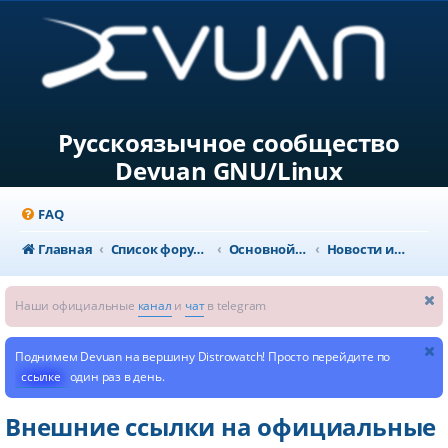
Русскоязычное сообщество
Devuan GNU/Linux
FAQ
Главная
Список форумов
Основной раздел
Новости и объявления
Наши официальные
канал
и
чат
в telegram
Поднимем Devuan на вершину Distrowatch! Просто перейдите по
ссылке
один раз в день.
Внешние ссылки на официальные