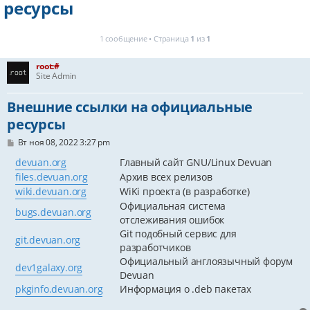
ресурсы
1 сообщение • Страница
1
из
1
root:#
Site Admin
Внешние ссылки на официальные
ресурсы
С
Вт ноя 08, 2022 3:27 pm
о
о
devuan.org
Главный сайт GNU/Linux Devuan
б
files.devuan.org
Архив всех релизов
щ
е
wiki.devuan.org
WiKi проекта (в разработке)
н
Официальная система
и
bugs.devuan.org
е
отслеживания ошибок
Git подобный сервис для
git.devuan.org
разработчиков
Официальный англоязычный форум
dev1galaxy.org
Devuan
pkginfo.devuan.org
Информация о .deb пакетах