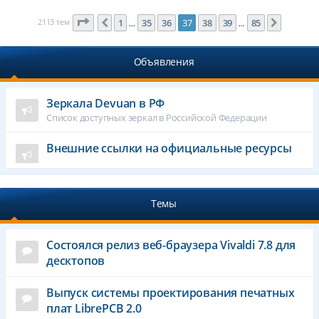
Страница
37
из
85
2113 тем
1
35
36
37
38
39
85
Пред.
След.
…
…
Объявления
Зеркала Devuan в РФ
Список доступных зеркал в Российской Федерации
Внешние ссылки на официальные ресурсы
Темы
Состоялся релиз веб-браузера Vivaldi 7.8 для
десктопов
Выпуск системы проектирования печатных
плат LibrePCB 2.0