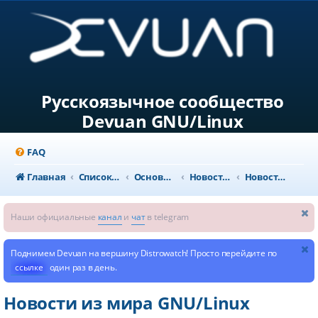
Русскоязычное сообщество
Devuan GNU/Linux
FAQ
Главная
Список форумов
Основной раздел
Новости и объявления
Новости из мира GNU/Linux
Наши официальные
канал
и
чат
в telegram
Поднимем Devuan на вершину Distrowatch! Просто перейдите по
ссылке
один раз в день.
Новости из мира GNU/Linux