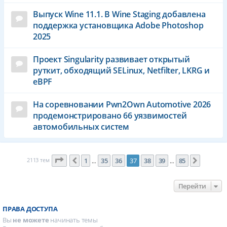
Выпуск Wine 11.1. В Wine Staging добавлена
поддержка установщика Adobe Photoshop
2025
Проект Singularity развивает открытый
руткит, обходящий SELinux, Netfilter, LKRG и
eBPF
На соревновании Pwn2Own Automotive 2026
продемонстрировано 66 уязвимостей
автомобильных систем
Страница
37
из
85
2113 тем
1
35
36
37
38
39
85
Пред.
След.
…
…
Перейти
ПРАВА ДОСТУПА
Вы
не можете
начинать темы