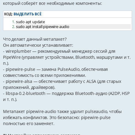
который соберёт все необходимые компоненты:
ВЫДЕЛИТЬ ВСЁ
КОД:
sudo apt update
sudo apt install pipewire
-
audio
Что делает данный метапакет?
Он автоматически устанавливает:
- wireplumber — рекомендуемый менеджер сессий для
PipeWire (управляет устройствами, Bluetooth, маршрутами и т.
п.).
- pipewire-pulse — замена PulseAudio, обеспечивая
совместимость со всеми приложениями.
- pipewire-alsa — обеспечивает работу с ALSA (для старых
приложений, драйверов).
- libspa-0.2-bluetooth — поддержка Bluetooth-аудио (A2DP, HSP
и т. п.).
Метапакет pipewire-audio также удалит pulseaudio, чтобы
избежать конфликтов. Это безопасно: pipewire-pulse
полностью его заменяет.