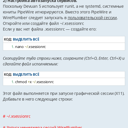
2) Настройка автозапуска сервисов.
Поскольку Devuan 5 использует runit, а не systemd, системные
юниты PipeWire игнорируются. Вместо этого PipeWire и
WirePlumber следует запускать в
пользовательской сессии
.
Откройте или создайте файл ~/.xsessionrc
Если у вас нет файла .xsessionrc — создайте его:
ВЫДЕЛИТЬ ВСЁ
КОД:
nano 
~/.
xsessionrc
Скопируйте туда строки ниже, сохраните (Ctrl+O, Enter, Ctrl+X) и
сделайте файл исполняемым:
ВЫДЕЛИТЬ ВСЁ
КОД:
chmod 
+
x 
~/.
xsessionrc
Этот файл выполняется при запуске графической сессии (X11).
Добавьте в него следующие строки:
# ~/.xsessionrc
# Запуск менеджера сессий WirePlumber