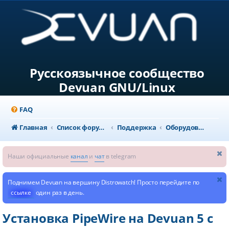
Русскоязычное сообщество
Devuan GNU/Linux
FAQ
Главная
Список форумов
Поддержка
Оборудование и конфигурация системы
Наши официальные
канал
и
чат
в telegram
Поднимем Devuan на вершину Distrowatch! Просто перейдите по
ссылке
один раз в день.
Установка PipeWire на Devuan 5 с