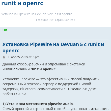
runit и openrc
Установка PipeWire на Devuan 5 с runit и openrc
1 сообщение • Страница
1
из
1
ion
Установка PipeWire на Devuan 5 с runit и
openrc
С
Пн авг 25, 2025 3:18 pm
о
о
Данный способ рабочий и опробован с системой
б
инициализации
runit
и
оpenRC
.
щ
е
н
Установка PipeWire — это эффективный способ получить
и
современный звуковой сервер с поддержкой низкой
е
задержки, Bluetooth, совместимости с PulseAudio и даже
работы с ALSA.
1) Установка метапакета pipewire-audio.
Самый простой и корректный способ — установить метапакет,