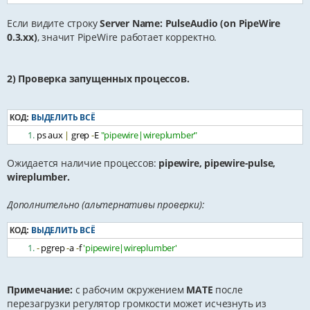
Если видите строку
Server Name: PulseAudio (on PipeWire
0.3.xx)
, значит PipeWire работает корректно.
2) Проверка запущенных процессов.
ВЫДЕЛИТЬ ВСЁ
КОД:
ps aux 
|
 grep 
-
E 
"pipewire|wireplumber"
Ожидается наличие процессов:
pipewire, pipewire-pulse,
wireplumber.
Дополнительно (альтернативы проверки):
ВЫДЕЛИТЬ ВСЁ
КОД:
-
 pgrep 
-
a 
-
f 
'pipewire|wireplumber'
Примечание:
с рабочим окружением
MATE
после
перезагрузки регулятор громкости может исчезнуть из