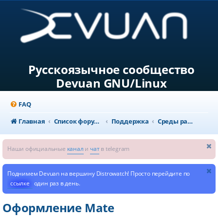
Русскоязычное сообщество
Devuan GNU/Linux
FAQ
Главная
Список форумов
Поддержка
Среды рабочего стола и мультимедиа
Наши официальные
канал
и
чат
в telegram
Поднимем Devuan на вершину Distrowatch! Просто перейдите по
ссылке
один раз в день.
Оформление Mate