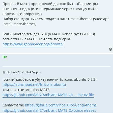
Привет. В меню приложений должно быть «Параметры
внешнего вида» (или в терминале через команду mate-
appearance-properties).
Набор стандартных тем входит в пакет mate-themes (sudo apt
install mate-themes)
Большинство тем для GTK (а MATE использует GTK+ 3)
совместимы с MATE. Там есть подборка
https://www.gnome-look.org/browse/
ion
С
Пт мар 27, 2026 4:52 pm
о
о
icon(ки) как было в убунту юнити, fs-icons-ubuntu-0.5.2 -
б
https://launchpad.net/fs-icons-ubuntu
щ
е
темы иконки, Ambian-MATE
н
https://github.com/lah7/Ambiant-MATE-Co ... me-ov-file
и
е
Canta-theme
https://github.com/vinceliuice/Canta-theme
https://github.com/lah7/Ambiant-MATE-Colours/releases