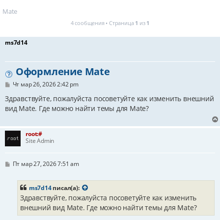
Mate
4 сообщения • Страница
1
из
1
ms7d14
Оформление Mate
С
Чт мар 26, 2026 2:42 pm
о
о
Здравствуйте, пожалуйста посоветуйте как изменить внешний
б
вид Mate. Где можно найти темы для Mate?
щ
е
н
и
root:#
е
Site Admin
С
Пт мар 27, 2026 7:51 am
о
о
б
ms7d14
писал(а):
щ
Здравствуйте, пожалуйста посоветуйте как изменить
е
н
внешний вид Mate. Где можно найти темы для Mate?
и
е