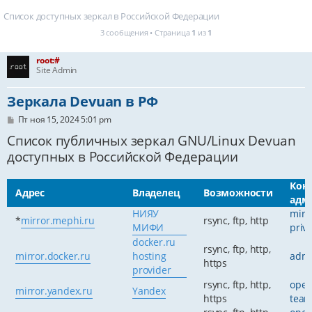
Список доступных зеркал в Российской Федерации
3 сообщения • Страница
1
из
1
root:#
Site Admin
Зеркала Devuan в РФ
С
Пт ноя 15, 2024 5:01 pm
о
Список публичных зеркал GNU/Linux Devuan
о
б
доступных в Российской Федерации
щ
е
н
Кон
и
Адрес
Владелец
Возможности
е
адм
НИЯУ
mirr
*
mirror.mephi.ru
rsync, ftp, http
МИФИ
priv
docker.ru
rsync, ftp, http,
mirror.docker.ru
hosting
admi
https
provider
rsync, ftp, http,
open
mirror.yandex.ru
Yandex
https
team