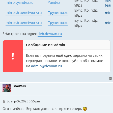
rsync, ftp, http,
open
mirror.yandex.ru
Yandex
https
team
rsync, ftp, http,
mirror.truenetwork.ru
Трунетворк
mirr
https
rsync, ftp, http,
mirror.truenetwork.ru
Трунетворк
mirr
https
*Настроен на адрес
deb.devuan.ru
Сообщение из: admin
!
Если вы подняли ещё одно зеркало на своих
серверах, напишите пожалуйста об этом мне
на
admin@devuan.ru
MadMax
С
Вс апр 06, 2025 5:55 pm
о
о
Ого, ничёссе! Зеркало даже на яндексе теперь
б