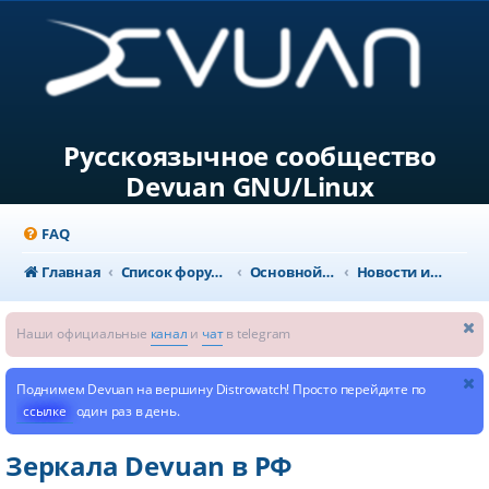
Русскоязычное сообщество
Devuan GNU/Linux
FAQ
Главная
Список форумов
Основной раздел
Новости и объявления
Наши официальные
канал
и
чат
в telegram
Поднимем Devuan на вершину Distrowatch! Просто перейдите по
ссылке
один раз в день.
Зеркала Devuan в РФ