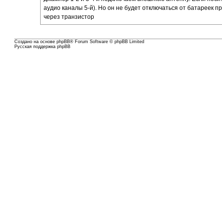
аудио каналы 5-й). Но он не будет отключаться от батареек 
через транзистор
Создано на основе
phpBB
® Forum Software © phpBB Limited
Русская поддержка phpBB