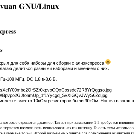
vuan GNU/Linux
press
s
ткрыл для себя наборы для сборки с алиэкспресса
едлагаю делиться разными наборами и мнением о них.
Гц-108 МГц, DC 1,8 в-3,6 В.
XeIY00mbc2OrSZr0kpvoCQxCossde72R8YrQggso.jpg
WBpvpo2GJfonmUp_1f1Yycgd_SvXIGQvJWyS6Zd.jpg
омплекте вместо 10кОм резисторов были 30кОм. Нашел в загашни
 которые одевается джампер. Так вот при замыкании 1-2 требуется внешняя 
о теряется возможность использовать их как антенну. То есть если использов
 в кармане то 2-3. Второй разъём на 5 пинков для подключения усилителя (1 о