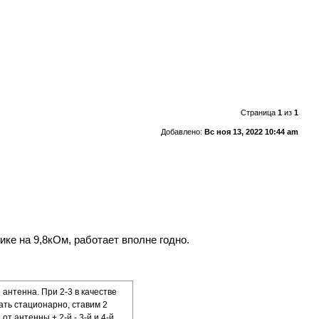
Страница
1
из
1
Добавлено:
Вс ноя 13, 2022 10:44 am
ке на 9,8кОм, работает вполне годно.
антенна. При 2-3 в качестве
ать стационарно, ставим 2
т антенны + 2-й - 3-й и 4-й