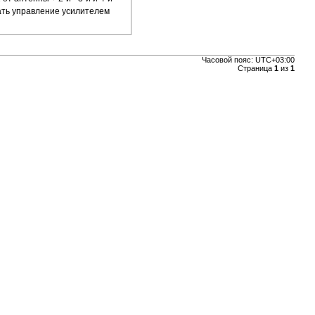
лать управление усилителем
Часовой пояс:
UTC+03:00
Страница
1
из
1