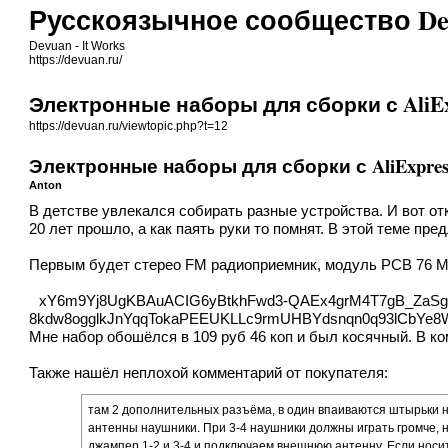
Русскоязычное сообщество De
Devuan - It Works
https://devuan.ru/
Электронные наборы для сборки с AliEx
https://devuan.ru/viewtopic.php?t=12
Электронные наборы для сборки с AliExpres
Anton
В детстве увлекался собирать разные устройства. И вот о
20 лет прошло, а как паять руки то помнят. В этой теме пр
Первым будет
стерео FM радиоприемник
, модуль PCB 76 М
xY6m9Yj8UgKBAuACIG6yBtkhFwd3-QAEx4grM4T7gB_ZaSgs
8kdw8ogglkJnYqqTokaPEEUKLLc9rmUHBYdsnqn0q93lCbYe8
Мне набор обошёлся в 109 руб 46 коп и был косячный. В к
Также нашёл неплохой комментарий от покупателя:
там 2 дополнительных разъёма, в один впаиваются штырьки на
антенны наушники. При 3-4 наушники должны играть громче, н
джампер 1-2 и 3-4 и подключаем внешнюю антенну. Если носить