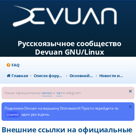
Русскоязычное сообщество
Devuan GNU/Linux
FAQ
Главная
Список форумов
Основной раздел
Новости и объявления
Наши официальные
канал
и
чат
в telegram
Поднимем Devuan на вершину Distrowatch! Просто перейдите по
ссылке
один раз в день.
Внешние ссылки на официальные