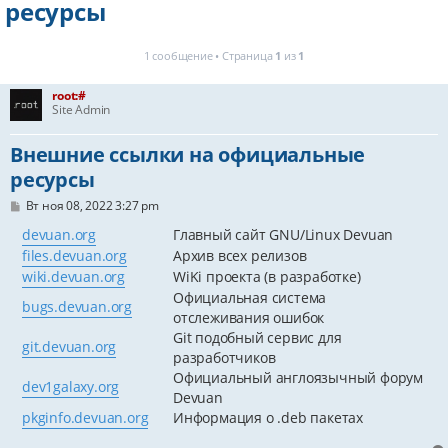
ресурсы
1 сообщение • Страница
1
из
1
root:#
Site Admin
Внешние ссылки на официальные
ресурсы
С
Вт ноя 08, 2022 3:27 pm
о
о
devuan.org
Главный сайт GNU/Linux Devuan
б
files.devuan.org
Архив всех релизов
щ
е
wiki.devuan.org
WiKi проекта (в разработке)
н
Официальная система
и
bugs.devuan.org
е
отслеживания ошибок
Git подобный сервис для
git.devuan.org
разработчиков
Официальный англоязычный форум
dev1galaxy.org
Devuan
pkginfo.devuan.org
Информация о .deb пакетах