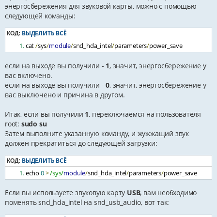
энергосбережения для звуковой карты, можно с помощью
следующей команды:
ВЫДЕЛИТЬ ВСЁ
КОД:
cat 
/
sys
/
module
/
snd_hda_intel
/
parameters
/
power_save
если на выходе вы получили -
1
, значит, энергосбережение у
вас включено.
если на выходе вы получили -
0
, значит, энергосбережение у
вас выключено и причина в другом.
Итак, если вы получили
1
, переключаемся на пользователя
root:
sudo su
Затем выполните указанную команду, и жужжащий звук
должен прекратиться до следующей загрузки:
ВЫДЕЛИТЬ ВСЁ
КОД:
echo 
0
>
/sys/
module
/
snd_hda_intel
/
parameters
/
power_save
Если вы используете звуковую карту
USB
, вам необходимо
поменять snd_hda_intel на snd_usb_audio, вот так: