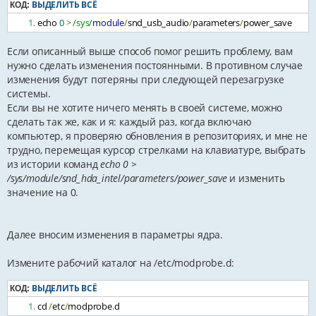
ВЫДЕЛИТЬ ВСЁ
КОД:
echo 
0
>
/sys/
module
/
snd_usb_audio
/
parameters
/
power_save
Если описанный выше способ помог решить проблему, вам
нужно сделать изменения постоянными. В противном случае
изменения будут потеряны при следующей перезагрузке
системы.
Если вы не хотите ничего менять в своей системе, можно
сделать так же, как и я: каждый раз, когда включаю
компьютер, я проверяю обновления в репозиториях, и мне не
трудно, перемещая курсор стрелками на клавиатуре, выбрать
из истории команд
echo 0 >
/sys/module/snd_hda_intel/parameters/power_save
и изменить
значение на 0.
Далее вносим изменения в параметры ядра.
Измените рабочий каталог на /etc/modprobe.d:
ВЫДЕЛИТЬ ВСЁ
КОД:
cd 
/
etc
/
modprobe
.
d