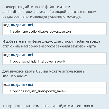
А теперь создайте новый файл с именем
audio_disable_powersave.conf и откройте его в текстовом
редакторе nano, используя указанную команду:
ВЫДЕЛИТЬ ВСЁ
КОД:
sudo nano audio_disable_powersave
.
conf
И добавьте в этот файл следующие строки, чтобы навсегда
отключить настройку энергосбережения звуковой карты:
ВЫДЕЛИТЬ ВСЁ
КОД:
options snd_hda_intel power_save
=
0
Для звуковой карты USB вы можете использовать
snd_usb_audio:
ВЫДЕЛИТЬ ВСЁ
КОД:
options snd_usb_audio power_save
=
0
Теперь сохраните изменения и выйдите из текстового