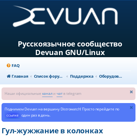
Русскоязычное сообщество
Devuan GNU/Linux
FAQ
Главная
Список форумов
Поддержка
Оборудование и конфигурация системы
Наши официальные
канал
и
чат
в telegram
Поднимем Devuan на вершину Distrowatch! Просто перейдите по
ссылке
один раз в день.
Гул-жужжание в колонках