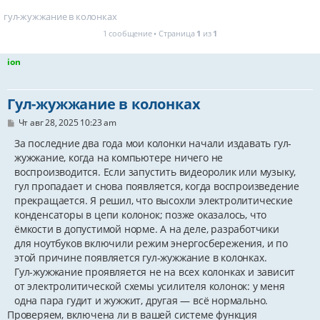
гул-жужжание в колонках
1 сообщение • Страница
1
из
1
ion
Гул-жужжание в колонках
С
Чт авг 28, 2025 10:23 am
о
о
За последние два года мои колонки начали издавать гул-
б
жужжание, когда на компьютере ничего не
щ
воспроизводится. Если запустить видеоролик или музыку,
е
н
гул пропадает и снова появляется, когда воспроизведение
и
прекращается. Я решил, что высохли электролитические
е
конденсаторы в цепи колонок; позже оказалось, что
ёмкости в допустимой норме. А на деле, разработчики
для ноутбуков включили режим энергосбережения, и по
этой причине появляется гул-жужжание в колонках.
Гул-жужжание проявляется не на всех колонках и зависит
от электролитической схемы усилителя колонок: у меня
одна пара гудит и жужжит, другая — всё нормально.
Проверяем, включена ли в вашей системе функция