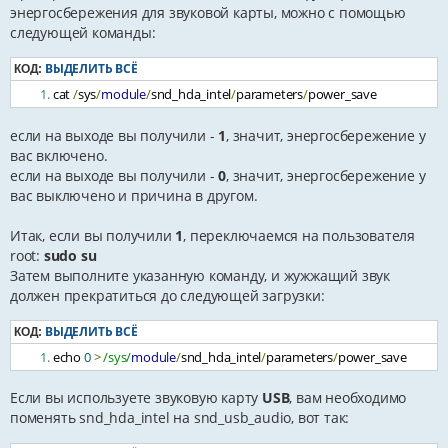
энергосбережения для звуковой карты, можно с помощью
следующей команды:
ВЫДЕЛИТЬ ВСЁ
КОД:
cat 
/
sys
/
module
/
snd_hda_intel
/
parameters
/
power_save
если на выходе вы получили -
1
, значит, энергосбережение у
вас включено.
если на выходе вы получили -
0
, значит, энергосбережение у
вас выключено и причина в другом.
Итак, если вы получили
1
, переключаемся на пользователя
root:
sudo su
Затем выполните указанную команду, и жужжащий звук
должен прекратиться до следующей загрузки:
ВЫДЕЛИТЬ ВСЁ
КОД:
echo 
0
>
/sys/
module
/
snd_hda_intel
/
parameters
/
power_save
Если вы используете звуковую карту
USB
, вам необходимо
поменять snd_hda_intel на snd_usb_audio, вот так: