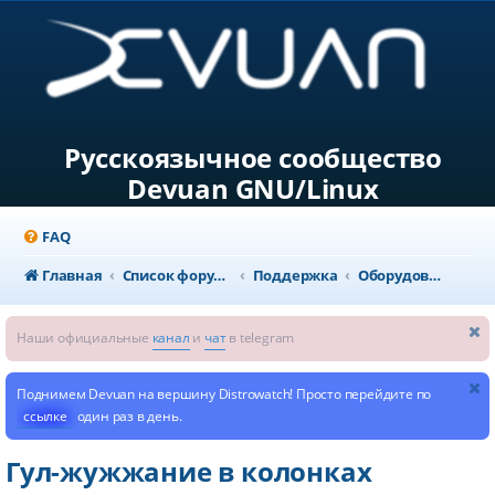
Русскоязычное сообщество
Devuan GNU/Linux
FAQ
Главная
Список форумов
Поддержка
Оборудование и конфигурация системы
Наши официальные
канал
и
чат
в telegram
Поднимем Devuan на вершину Distrowatch! Просто перейдите по
ссылке
один раз в день.
Гул-жужжание в колонках