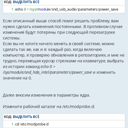
ВЫДЕЛИТЬ ВСЁ
КОД:
echo 
0
>
/sys/
module
/
snd_usb_audio
/
parameters
/
power_save
Если описанный выше способ помог решить проблему, вам
нужно сделать изменения постоянными. В противном случае
изменения будут потеряны при следующей перезагрузке
системы.
Если вы не хотите ничего менять в своей системе, можно
сделать так же, как и я: каждый раз, когда включаю
компьютер, я проверяю обновления в репозиториях, и мне не
трудно, перемещая курсор стрелками на клавиатуре, выбрать
из истории команд
echo 0 >
/sys/module/snd_hda_intel/parameters/power_save
и изменить
значение на 0.
Далее вносим изменения в параметры ядра.
Измените рабочий каталог на /etc/modprobe.d:
ВЫДЕЛИТЬ ВСЁ
КОД:
cd 
/
etc
/
modprobe
.
d