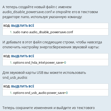
А теперь создайте новый файл с именем
audio_disable_powersave.conf и откройте его в текстовом
редакторе nano, используя указанную команду:
ВЫДЕЛИТЬ ВСЁ
КОД:
sudo nano audio_disable_powersave
.
conf
И добавьте в этот файл следующие строки, чтобы навсегда
отключить настройку энергосбережения звуковой карты:
ВЫДЕЛИТЬ ВСЁ
КОД:
options snd_hda_intel power_save
=
0
Для звуковой карты USB вы можете использовать
snd_usb_audio:
ВЫДЕЛИТЬ ВСЁ
КОД:
options snd_usb_audio power_save
=
0
Теперь сохраните изменения и выйдите из текстового