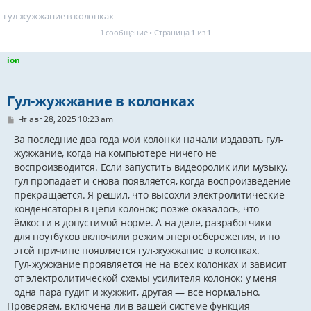
гул-жужжание в колонках
1 сообщение • Страница
1
из
1
ion
Гул-жужжание в колонках
С
Чт авг 28, 2025 10:23 am
о
о
За последние два года мои колонки начали издавать гул-
б
жужжание, когда на компьютере ничего не
щ
воспроизводится. Если запустить видеоролик или музыку,
е
н
гул пропадает и снова появляется, когда воспроизведение
и
прекращается. Я решил, что высохли электролитические
е
конденсаторы в цепи колонок; позже оказалось, что
ёмкости в допустимой норме. А на деле, разработчики
для ноутбуков включили режим энергосбережения, и по
этой причине появляется гул-жужжание в колонках.
Гул-жужжание проявляется не на всех колонках и зависит
от электролитической схемы усилителя колонок: у меня
одна пара гудит и жужжит, другая — всё нормально.
Проверяем, включена ли в вашей системе функция