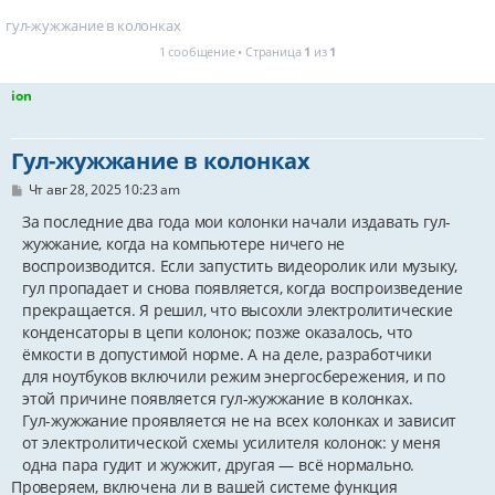
гул-жужжание в колонках
1 сообщение • Страница
1
из
1
ion
Гул-жужжание в колонках
С
Чт авг 28, 2025 10:23 am
о
о
За последние два года мои колонки начали издавать гул-
б
жужжание, когда на компьютере ничего не
щ
воспроизводится. Если запустить видеоролик или музыку,
е
н
гул пропадает и снова появляется, когда воспроизведение
и
прекращается. Я решил, что высохли электролитические
е
конденсаторы в цепи колонок; позже оказалось, что
ёмкости в допустимой норме. А на деле, разработчики
для ноутбуков включили режим энергосбережения, и по
этой причине появляется гул-жужжание в колонках.
Гул-жужжание проявляется не на всех колонках и зависит
от электролитической схемы усилителя колонок: у меня
одна пара гудит и жужжит, другая — всё нормально.
Проверяем, включена ли в вашей системе функция