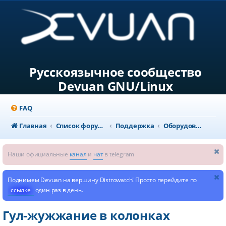
Русскоязычное сообщество
Devuan GNU/Linux
FAQ
Главная
Список форумов
Поддержка
Оборудование и конфигурация системы
Наши официальные
канал
и
чат
в telegram
Поднимем Devuan на вершину Distrowatch! Просто перейдите по
ссылке
один раз в день.
Гул-жужжание в колонках