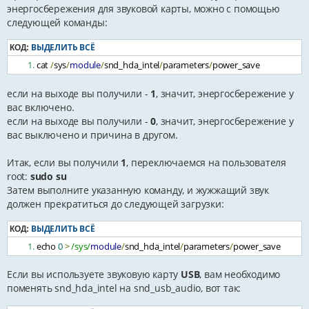
энергосбережения для звуковой карты, можно с помощью
следующей команды:
ВЫДЕЛИТЬ ВСЁ
КОД:
cat 
/
sys
/
module
/
snd_hda_intel
/
parameters
/
power_save
если на выходе вы получили -
1
, значит, энергосбережение у
вас включено.
если на выходе вы получили -
0
, значит, энергосбережение у
вас выключено и причина в другом.
Итак, если вы получили
1
, переключаемся на пользователя
root:
sudo su
Затем выполните указанную команду, и жужжащий звук
должен прекратиться до следующей загрузки:
ВЫДЕЛИТЬ ВСЁ
КОД:
echo 
0
>
/sys/
module
/
snd_hda_intel
/
parameters
/
power_save
Если вы используете звуковую карту
USB
, вам необходимо
поменять snd_hda_intel на snd_usb_audio, вот так: