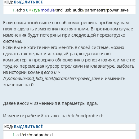
ВЫДЕЛИТЬ ВСЁ
КОД:
echo 
0
>
/sys/
module
/
snd_usb_audio
/
parameters
/
power_save
Если описанный выше способ помог решить проблему, вам
нужно сделать изменения постоянными. В противном случае
изменения будут потеряны при следующей перезагрузке
системы.
Если вы не хотите ничего менять в своей системе, можно
сделать так же, как и я: каждый раз, когда включаю
компьютер, я проверяю обновления в репозиториях, и мне не
трудно, перемещая курсор стрелками на клавиатуре, выбрать
из истории команд
echo 0 >
/sys/module/snd_hda_intel/parameters/power_save
и изменить
значение на 0.
Далее вносим изменения в параметры ядра.
Измените рабочий каталог на /etc/modprobe.d:
ВЫДЕЛИТЬ ВСЁ
КОД:
cd 
/
etc
/
modprobe
.
d