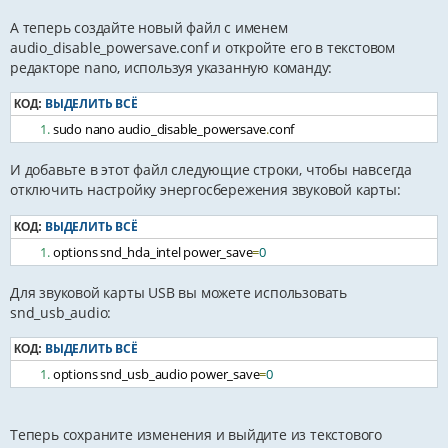
А теперь создайте новый файл с именем
audio_disable_powersave.conf и откройте его в текстовом
редакторе nano, используя указанную команду:
ВЫДЕЛИТЬ ВСЁ
КОД:
sudo nano audio_disable_powersave
.
conf
И добавьте в этот файл следующие строки, чтобы навсегда
отключить настройку энергосбережения звуковой карты:
ВЫДЕЛИТЬ ВСЁ
КОД:
options snd_hda_intel power_save
=
0
Для звуковой карты USB вы можете использовать
snd_usb_audio:
ВЫДЕЛИТЬ ВСЁ
КОД:
options snd_usb_audio power_save
=
0
Теперь сохраните изменения и выйдите из текстового