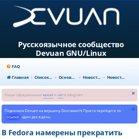
Русскоязычное сообщество
Devuan GNU/Linux
FAQ
Главная
Список форумов
Основной раздел
Новости и объявления
Новости из мира GNU/Linux
Наши официальные
канал
и
чат
в telegram
Поднимем Devuan на вершину Distrowatch! Просто перейдите по
ссылке
один раз в день.
В Fedora намерены прекратить