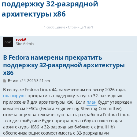
поддержку 32-разрядной
архитектуры x86
1 сообщение • Страница
1
из
1
root:#
Site Admin
В Fedora намерены прекратить
поддержку 32-разрядной архитектуры
x86
С
Вт июн 24, 2025 3:21 pm
о
о
В выпуске Fedora Linux 44, намеченном на весну 2026 года,
б
планируют
прекратить поддержку запуска 32-разрядных
щ
е
приложений для архитектуры x86. Если
план
будет утверждён
н
комитетом FESCo (Fedora Engineering Steering Committee),
и
отвечающим за техническую часть разработки Fedora Linux,
е
то в дистрибутиве будет прекращена сборка пакетов для
архитектуры i686 и 32-разрядных библиотек (multilib),
обеспечивающих совместимость с 32-разрядными