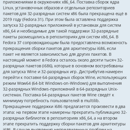
приложениями в окружениях x86_64. Поставка сборок ядра
Linux, установочных образов и отдельных репозиториев
пакетов для 32-разрядных систем x86 была прекращена ещё в
2019 году (Fedora 31). При этом была оставлена поддержка
запуска 32-разрядных приложений в установках для систем
x86_64 и необходимые для такой поддержки 32-разрядные
пакеты размещались в репозиториях для систем x86_64. В
Fedora 37 сопровождающим была предоставлена возможность
прекращения сборки пакетов для архитектуры i686, если
пакет не является зависимостью для других пакетов. В
настоящий момент в Fedora осталось около десяти тысяч 32-
разрядных пакетов (i686), которые в основном востребованы
для запуска Wine и 32-разрядных игр. Дистрибутив намерен
перейти к поставке 64-разрядных сборок Wine, использующих
режим Wow64 (64-bit Windows-on-Windows) для выполнения
32-разрядных Windows-приложений в 64-разрядных Unix-
системах. Поставка 64-разрядных пакетов Wine сведёт к
минимуму потребность пользователей в multilib.
Прекращение поддержки i686 предлагается произвести в два
этапа: на первом этапе намерены прекратить публикацию 32-
разрядных библиотек в репозиториях x86_64, а на втором
этапе прекратить поддержку сборки пакетов для архитектуры
i686. В случае выявления непредвиденных проблем на