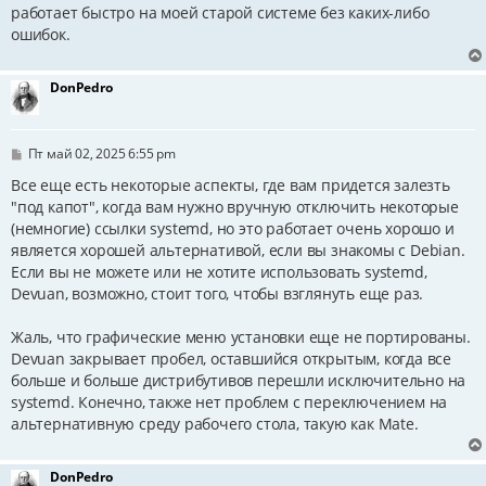
работает быстро на моей старой системе без каких-либо
ошибок.
DonPedro
С
Пт май 02, 2025 6:55 pm
о
о
Все еще есть некоторые аспекты, где вам придется залезть
б
"под капот", когда вам нужно вручную отключить некоторые
щ
(немногие) ссылки systemd, но это работает очень хорошо и
е
н
является хорошей альтернативой, если вы знакомы с Debian.
и
Если вы не можете или не хотите использовать systemd,
е
Devuan, возможно, стоит того, чтобы взглянуть еще раз.
Жаль, что графические меню установки еще не портированы.
Devuan закрывает пробел, оставшийся открытым, когда все
больше и больше дистрибутивов перешли исключительно на
systemd. Конечно, также нет проблем с переключением на
альтернативную среду рабочего стола, такую ​​как Mate.
DonPedro