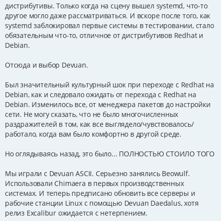
дистрибутивы. Только когда на сцену вышел systemd, что-то
е
другое могло даже рассматриваться. И вскоре после того, как
systemd заблокировал первые системы в тестировании, стало
обязательным что-то, отличное от дистрибутивов Redhat и
Debian.
Отсюда и выбор Devuan.
Был значительный культурный шок при переходе с Redhat на
Debian, как и следовало ожидать от перехода с Redhat на
Debian. Изменилось все, от менеджера пакетов до настройки
сети. Не могу сказать, что не было многочисленных
раздражителей в том, как все выглядело/чувствовалось/
работало, когда вам было комфортно в другой среде.
Но оглядываясь назад, это было... ПОЛНОСТЬЮ СТОИЛО ТОГО
Мы играли с Devuan ASCII. Серьезно занялись Beowulf.
Использовали Chimaera в первых производственных
системах. И теперь предписано обновить все серверы и
рабочие станции Linux с помощью Devuan Daedalus, хотя
релиз Excalibur ожидается с нетерпением.