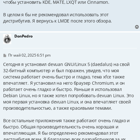
чтобы установить KDE, MATE, LXQT или Cinnamon.
В целом я бы не рекомендовал использовать этот
дистрибутив. Я вернусь к LMDE после этого обзора.
DonPedro
С
Пт май 02, 2025 6:51 pm
о
о
Сегодня я установил devuan GNU/Linux 5 (daedalus) на свой
б
32-битный компьютер и был поражен, увидев, что моя
щ
система работает очень быстро и гладко, тема xfce также
е
н
впечатляет. Я установил на него браузер Chromium, и он
и
работает очень гладко и быстро. Раньше я использовал
е
Debian Linux, но я также хотел попробовать devuan Linux. Это
моя первая установка devuan Linux, и она впечатляет своей
производительностью, а также красивыми темами.
Все остальные приложения также работают очень гладко и
быстро. Общая производительность очень хорошая и
впечатляющая. Я бы определенно рекомендовал этот
дистрибутив всем. Я благодарю всех разработчиков за их