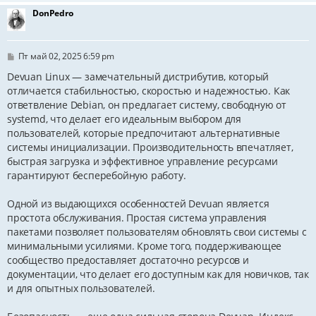
DonPedro
С
Пт май 02, 2025 6:59 pm
о
о
Devuan Linux — замечательный дистрибутив, который
б
отличается стабильностью, скоростью и надежностью. Как
щ
ответвление Debian, он предлагает систему, свободную от
е
н
systemd, что делает его идеальным выбором для
и
пользователей, которые предпочитают альтернативные
е
системы инициализации. Производительность впечатляет,
быстрая загрузка и эффективное управление ресурсами
гарантируют бесперебойную работу.
Одной из выдающихся особенностей Devuan является
простота обслуживания. Простая система управления
пакетами позволяет пользователям обновлять свои системы с
минимальными усилиями. Кроме того, поддерживающее
сообщество предоставляет достаточно ресурсов и
документации, что делает его доступным как для новичков, так
и для опытных пользователей.