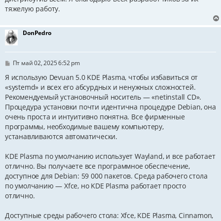
тяжелую работу.
DonPedro
С
Пт май 02, 2025 6:52 pm
о
о
Я использую Devuan 5.0 KDE Plasma, чтобы избавиться от
б
«systemd» и всех его абсурдных и ненужных сложностей.
щ
Рекомендуемый установочный носитель — «netinstall CD».
е
н
Процедура установки почти идентична процедуре Debian, она
и
очень проста и интуитивно понятна. Все фирменные
е
программы, необходимые вашему компьютеру,
устанавливаются автоматически.
KDE Plasma по умолчанию использует Wayland, и все работает
отлично. Вы получаете все программное обеспечение,
доступное для Debian: 59 000 пакетов. Среда рабочего стола
по умолчанию — Xfce, но KDE Plasma работает просто
отлично.
Доступные среды рабочего стола: Xfce, KDE Plasma, Cinnamon,