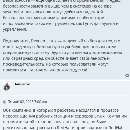
Безопасность — еще одна сильная сторона Devuan. Индекс
безопасности заметно выше, чем в системах на основе
systemd, и пользователи могут добиться надежной
безопасности с меньшими усилиями, особенно при
использовании таких инструментов, как Lynis для аудита и
укрепления.
Подводя итог, Devuan Linux — надежный выбор для тех, кто
ищет надежную, безопасную и удобную для пользователя
операционную систему. Будь то для личного использования
или серверных сред, он обеспечивает стабильность и
производительность, на которые пользователи могут
положиться. Настоятельно рекомендуется!
DonPedro
С
Пт май 02, 2025 7:00 pm
о
о
Обе компании, в которых я работаю, находятся в процессе
б
переоснащения рабочих станций и серверов Linux. Компании
щ
в значительной степени завязаны на Linux, но были
е
н
решительно настроены на RedHat и производные от RedHat
и