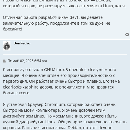
который, я верю, не разочарует такого энтузиаста Linux, как я.
Отличная работа разработчикам dev1, вы делаете
замечательную работу, продолжайте в том же духе, не
бросайте!
DonPedro
С
Пт май 02, 2025 6:54 pm
о
о
Я использую devuan GNU/Linux 5 daedalus xfce уже много
б
месяцев. Я очень впечатлен его производительностью с
щ
первого дня. Он работает очень быстро и плавно. Его тема
е
н
clearlooks -saphire довольно впечатляет и мне нравится
и
больше всего.
е
Я установил браузер Chromium, который работает очень
быстро на моем компьютере. Я очень доволен этим
дистрибутивом Linux. По моему мнению, это должен быть
лучший дистрибутив Linux. Общая производительность очень
хорошая. Раньше я использовал Debian, но этот devuan