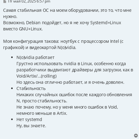
С
Пт май 02, 2025 6:57 pm
о
о
Самая стабильная ОС на моем оборудовании, это то, что мне
б
нужно.
щ
Возможно, Debian подойдет, но я не хочу Systemd+Linux
е
н
вместо GNU+Linux.
и
е
Моя конфигурация такова: ноутбук с процессором Intel (с
графикой) и видеокартой N(o)vidia.
N(o)vidia работает
Грустно использовать nvidia в Linux, особенно когда
разработчики выдвигают драйверы для загрузки, как в
Void/Artix/...(rolling)
Но здесь она отлично работает, и я очень доволен.
Стабильность
Никаких случайных ошибок после каждого обновления
N, просто стабильность.
Не знаю почему, но у меня много ошибок в Void,
немного меньше в Artix.
Нет systemd
Ну, вы знаете.