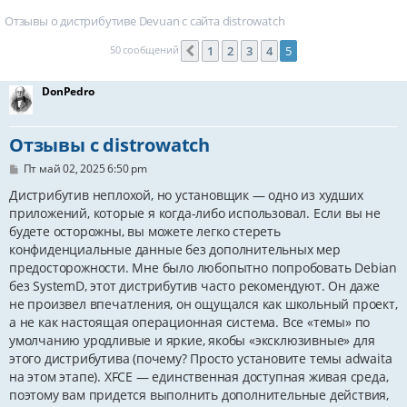
Отзывы о дистрибутиве Devuan с сайта distrowatch
50 сообщений
1
2
3
4
5
Пред.
DonPedro
Отзывы с distrowatch
С
Пт май 02, 2025 6:50 pm
о
о
Дистрибутив неплохой, но установщик — одно из худших
б
приложений, которые я когда-либо использовал. Если вы не
щ
будете осторожны, вы можете легко стереть
е
н
конфиденциальные данные без дополнительных мер
и
предосторожности. Мне было любопытно попробовать Debian
е
без SystemD, этот дистрибутив часто рекомендуют. Он даже
не произвел впечатления, он ощущался как школьный проект,
а не как настоящая операционная система. Все «темы» по
умолчанию уродливые и яркие, якобы «эксклюзивные» для
этого дистрибутива (почему? Просто установите темы adwaita
на этом этапе). XFCE — единственная доступная живая среда,
поэтому вам придется выполнить дополнительные действия,