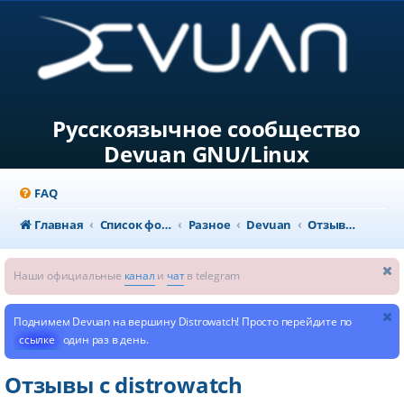
Русскоязычное сообщество
Devuan GNU/Linux
FAQ
Главная
Список форумов
Разное
Devuan
Отзывы о дистрибутиве
Наши официальные
канал
и
чат
в telegram
Поднимем Devuan на вершину Distrowatch! Просто перейдите по
ссылке
один раз в день.
Отзывы с distrowatch