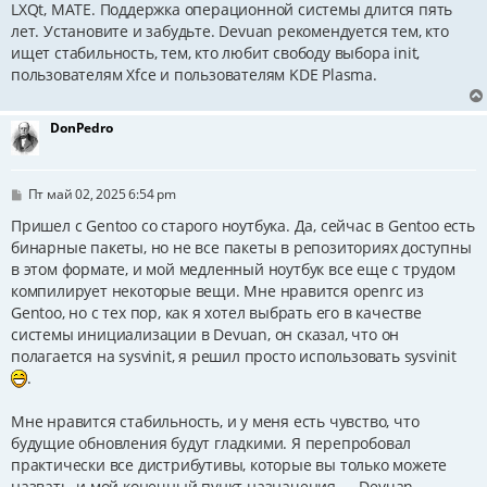
LXQt, MATE. Поддержка операционной системы длится пять
лет. Установите и забудьте. Devuan рекомендуется тем, кто
ищет стабильность, тем, кто любит свободу выбора init,
пользователям Xfce и пользователям KDE Plasma.
DonPedro
С
Пт май 02, 2025 6:54 pm
о
о
Пришел с Gentoo со старого ноутбука. Да, сейчас в Gentoo есть
б
бинарные пакеты, но не все пакеты в репозиториях доступны
щ
в этом формате, и мой медленный ноутбук все еще с трудом
е
н
компилирует некоторые вещи. Мне нравится openrc из
и
Gentoo, но с тех пор, как я хотел выбрать его в качестве
е
системы инициализации в Devuan, он сказал, что он
полагается на sysvinit, я решил просто использовать sysvinit
.
Мне нравится стабильность, и у меня есть чувство, что
будущие обновления будут гладкими. Я перепробовал
практически все дистрибутивы, которые вы только можете
назвать, и мой конечный пункт назначения — Devuan,