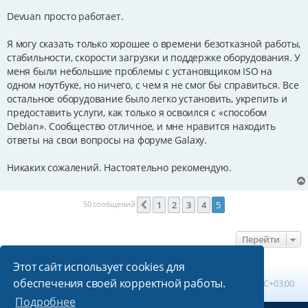
Devuan просто работает.
Я могу сказать только хорошее о времени безотказной работы,
стабильности, скорости загрузки и поддержке оборудования. У
меня были небольшие проблемы с установщиком ISO на
одном ноутбуке, но ничего, с чем я не смог бы справиться. Все
остальное оборудование было легко установить, укрепить и
предоставить услуги, как только я освоился с «способом
Debian». Сообщество отличное, и мне нравится находить
ответы на свои вопросы на форуме Galaxy.
Никаких сожалений. Настоятельно рекомендую.
50 сообщений
1
2
3
4
5
Пред.
Перейти
Этот сайт использует cookies для
обеспечения своей корректной работы.
Главная
Список форумов
Часовой пояс:
UTC+03:00
Подробнее