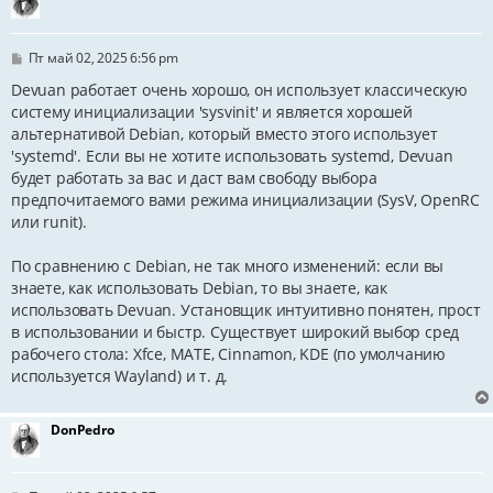
С
Пт май 02, 2025 6:56 pm
о
о
Devuan работает очень хорошо, он использует классическую
б
систему инициализации 'sysvinit' и является хорошей
щ
альтернативой Debian, который вместо этого использует
е
н
'systemd'. Если вы не хотите использовать systemd, Devuan
и
будет работать за вас и даст вам свободу выбора
е
предпочитаемого вами режима инициализации (SysV, OpenRC
или runit).
По сравнению с Debian, не так много изменений: если вы
знаете, как использовать Debian, то вы знаете, как
использовать Devuan. Установщик интуитивно понятен, прост
в использовании и быстр. Существует широкий выбор сред
рабочего стола: Xfce, MATE, Cinnamon, KDE (по умолчанию
используется Wayland) и т. д.
DonPedro