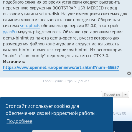
подобного слияния во время установки следует выставить
переменную окружения BOOTSTRAP_USR_MERGED перед
вызовом утилиты setup-disk. На уже имеющихся системах для
слияния можно использовать пакет merge-usr. Сборочная
система
setuptools
обновлена до версии 82.0.0, в которой
удалён
модуль pkg_resources. Объявлен устаревшим сервис
qemu-binfmt из пакета qemu-openrc , вместо которого для
размещения файлов конфигурации следует использовать
каталог binfmt.d вместе с сервисом binfmt. Из репозитория
"main" в "community" перемещены пакеты с GTK 3.0.
Источник:
https://www.opennet.ru/opennews/art.shtml?num=65657
1 сообщение • Страница
1
из
1
Перейти
Этот сайт использует cookies для
обеспечения своей корректной работы.
Главная
Список форумов
Часовой пояс:
UTC+03:00
Подробнее