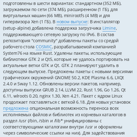
подготовлены в шести вариантах: стандартном (352 МБ),
загружаемом по сети (374 МБ), расширенном (1 ГБ), для
виртуальных машин (66 MB), minirootfs (4 MB) и для
гипервизора Xen (1 ГБ). В
новом выпуске
: В инсталлятор
(setup-alpine) добавлена поддержка загрузчика
Limine
,
поддерживающего сетевую загрузку по IPv6. В состав
репозитория "community" добавлены пакеты со средой
рабочего стола
COSMIC
, разрабатываемой компанией
System76 на языке Rust. Удалены пакеты, использующие
библиотеки GTK 2 и Qt5, которые не удалось портировать на
актуальные ветки GTK и Qt. GTK 2 планируют удалить в
следующем выпуске. Предложены пакеты с новыми версиями
графических окружений GNOME 50.2, KDE Plasma 6.6, LXQt
2.4.0 и Sway 1.12. Обновлены версии пакетов, например,
доступны выпуски GRUB 2.14, LLVM 22, Rust 1.96, Go 1.26, Qt
6.11, wlroots 0.20, nginx 1.30, Xen 4.21. Пакет с ядром Linux
продолжает поставляться с веткой 6.18. Для новых установок
предложена
опциональная возможность переноса всех
исполняемых файлов и библиотек из корневых каталогов в
раздел /usr (/bin, /sbin и /lib* унифицированы с
соответствующими каталогами внутри /usr и оформлены
через символические ссылки на них). Для задействования