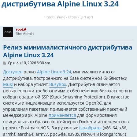
дистрибутива Alpine Linux 3.24
1 сообщение • Страница
1
из
1
root:#
Site Admin
Релиз минималистичного дистрибутива
Alpine Linux 3.24
С
Ср июн 10, 2026 8:30 am
о
о
Доступен
релиз
Alpine Linux 3.24
, минималистичного
б
дистрибутива, построенного на базе системной библиотеки
щ
е
Musl
и набора утилит
BusyBox
. Дистрибутив отличается
н
повышенными требованиями к обеспечению безопасности и
и
собран с защитой SSP (Stack Smashing Protection). В качестве
е
системы инициализации используется OpenRC, для
управления пакетами применяется собственный пакетный
менеджер apk. Alpine
применяется
для формирования
официальных образов контейнеров Docker и используется в
проекте PostmarketOS. Загрузочные
iso-образы
(x86_64, x86,
armhf, aarch64, armv7, ppc64le, s390x, riscv64 и loongarch64)