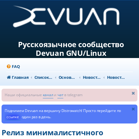
Русскоязычное сообщество
Devuan GNU/Linux
FAQ
Главная
Список форумов
Основной раздел
Новости и объявления
Новости из мира GNU/Linux
Наши официальные
канал
и
чат
в telegram
Поднимем Devuan на вершину Distrowatch! Просто перейдите по
ссылке
один раз в день.
Релиз минималистичного