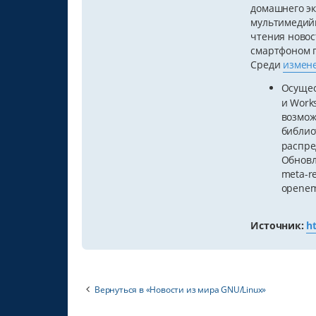
домашнего эк
мультимедийн
чтения новос
смартфоном п
Среди
измен
Осущес
и Work
возмож
библио
распре
Обновле
meta-re
openemb
Источник:
h
Вернуться в «Новости из мира GNU/Linux»