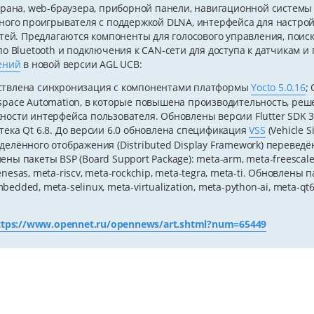
рана, web-браузера, приборной панели, навигационной системы (
ого проигрывателя с поддержкой DLNA, интерфейса для настрой
тей. Предлагаются компоненты для голосового управления, поис
о Bluetooth и подключения к CAN-сети для доступа к датчикам и
ений
в новой версии AGL UCB:
твлена синхронизация с компонентами платформы
Yocto 5.0.16
;
space Automation, в которые повышена производительность, ре
ности интерфейса пользователя. Обновлены версии Flutter SDK 3.3
тека Qt 6.8. До версии 6.0 обновлена спецификация
VSS
(Vehicle S
делённого отображения (Distributed Display Framework) переведё
ны пакеты BSP (Board Support Package): meta-arm, meta-freescale, 
nesas, meta-riscv, meta-rockchip, meta-tegra, meta-ti. Обновлены п
edded, meta-selinux, meta-virtualization, meta-python-ai, meta-qt6
ttps://www.opennet.ru/opennews/art.shtml?num=65449