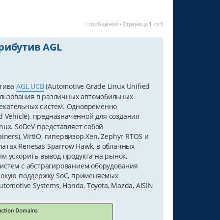
1 сообщение • Страница
1
из
1
рибутив AGL
утива
AGL UCB
(Automotive Grade Linux Unified
пользования в различных автомобильных
екательных систем. Одновременно
 Vehicle), предназначенной для создания
nux. SoDeV представляет собой
ers), VirtIO, гипервизор Xen, Zephyr RTOS и
латах Renesas Sparrow Hawk, в облачных
м ускорить вывод продукта на рынок,
истем с абстрагированием оборудования
рокую поддержку SoC, применяемых
omotive Systems, Honda, Toyota, Mazda, AISIN