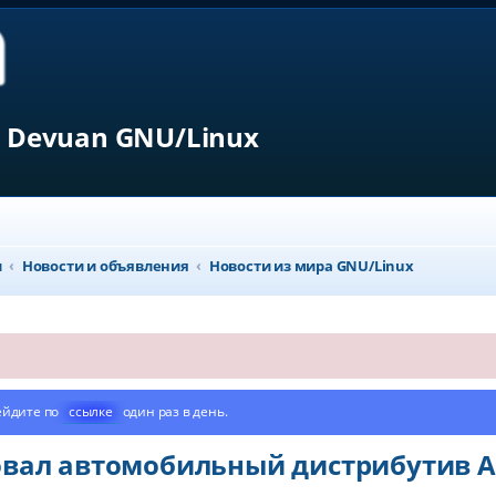
 Devuan GNU/Linux
л
Новости и объявления
Новости из мира GNU/Linux
ейдите по
ссылке
один раз в день.
овал автомобильный дистрибутив A