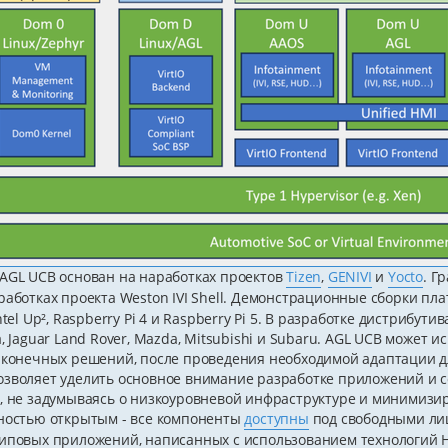
AGL UCB основан на наработках проектов
Tizen
,
GENIVI
и
Yocto
. Г
работках проекта Weston IVI Shell. Демонстрационные сборки п
ntel Up², Raspberry Pi 4 и Raspberry Pi 5. В разработке дистрибути
, Jaguar Land Rover, Mazda, Mitsubishi и Subaru. AGL UCB может
 конечных решений, после проведения необходимой адаптации д
зволяет уделить основное внимание разработке приложений и 
, не задумываясь о низкоуровневой инфраструктуре и минимизи
ностью открытым - все компоненты
доступны
под свободными лиц
иповых приложений, написанных с использованием технологий H