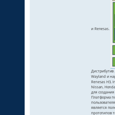
и Renesas.
Дистрибутив 
Wayland и на
Renesas H3, I
Nissan, Honda
для создания
Платформа по
пользователя
является пол
прототипов т