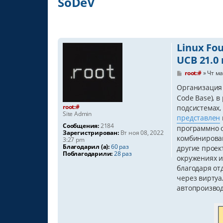
SoDeV
Linux Fo
UCB 21.0
С
root:#
»
Чт ма
о
о
Организация 
б
Code Base), 
щ
root:#
е
подсистемах,
Site Admin
н
представлен
и
Сообщения:
2184
программно о
е
Зарегистрирован:
Вт ноя 08, 2022
комбинирован
3:27 pm
Благодарил (а):
60 раз
другие проек
Поблагодарили:
28 раз
окружениях и
благодаря от
через виртуа
автопроизвод