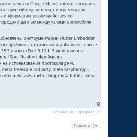
используется Google Maps), климат-контроля,
ки звуковой подсистемы, программы для
ка информации, взаимодействия со
 передачи данных между узлами автомобиля.
 Обновлены инструментарии Flutter Embedder
шены проблемы с отрисовкой, добавлены новые
8.3 и языка Dart 3.10.1. Задействована
ignal Specification). Фреймворк
н на использование протокола gRPC.
meta-freescale-3rdparty, meta-raspberrypi,
акеты meta-aws, meta-clang, meta-flutter, meta-
.
В
е
1 сообщение • Страница
1
из
1
р
н
у
Перейти
т
ь