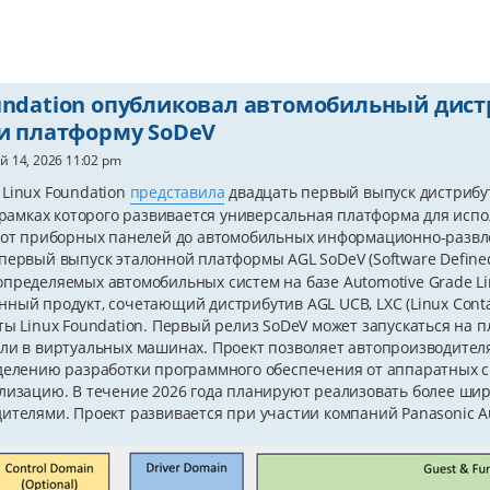
undation опубликовал автомобильный дист
 и платформу SoDeV
й 14, 2026 11:02 pm
Linux Foundation
представила
двадцать первый выпуск дистриб
в рамках которого развивается универсальная платформа для ис
 от приборных панелей до автомобильных информационно-развл
первый выпуск эталонной платформы AGL SoDeV (Software Defined
пределяемых автомобильных систем на базе Automotive Grade Li
ный продукт, сочетающий дистрибутив AGL UCB, LXC (Linux Contain
ты Linux Foundation. Первый релиз SoDeV может запускаться на п
ли в виртуальных машинах. Проект позволяет автопроизводителя
делению разработки программного обеспечения от аппаратных с
лизацию. В течение 2026 года планируют реализовать более ши
ителями. Проект развивается при участии компаний Panasonic Aut