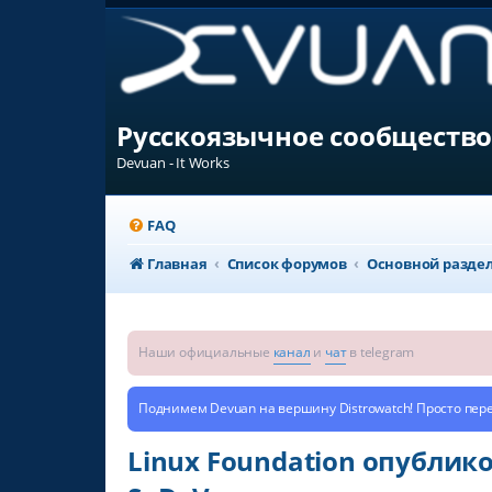
Русскоязычное сообщество
Devuan - It Works
FAQ
Главная
Список форумов
Основной разде
Наши официальные
канал
и
чат
в telegram
Поднимем Devuan на вершину Distrowatch! Просто пер
Linux Foundation опублик