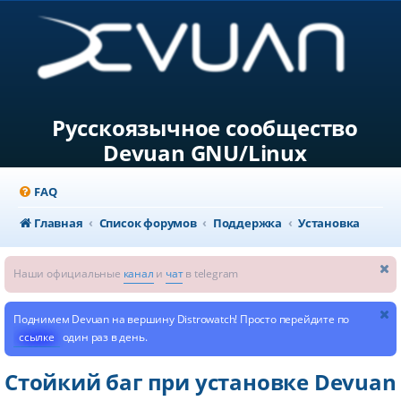
Русскоязычное сообщество
Devuan GNU/Linux
FAQ
Главная
Список форумов
Поддержка
Установка
Наши официальные
канал
и
чат
в telegram
Поднимем Devuan на вершину Distrowatch! Просто перейдите по
ссылке
один раз в день.
Стойкий баг при установке Devuan