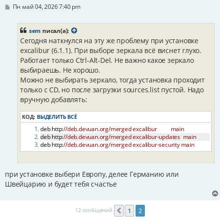
С
Пн май 04, 2026 7:40 pm
о
о
б
sem
писал(а):
щ
Сегодня наткнулся на эту же проблему при установке
е
н
excalibur (6.1.1). При выборе зеркала всё виснет глухо.
и
Работает только Ctrl-Alt-Del. Не важно какое зеркало
е
выбираешь. Не хорошо.
Можно не выбирать зеркало, тогда установка проходит
только с CD, но после загрузки sources.list пустой. Надо
вручную добавлять:
ВЫДЕЛИТЬ ВСЁ
КОД:
deb http
:
//deb.devuan.org/merged excalibur          main
deb http
:
//deb.devuan.org/merged excalibur-updates  main
deb http
:
//deb.devuan.org/merged excalibur-security main
при установке выбери Европу, делее Германию или
Швейцарию и будет тебя счастье
12 сообщений
1
2
Пред.