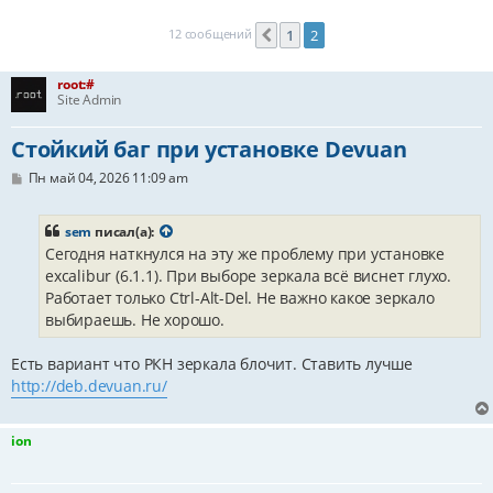
12 сообщений
1
2
Пред.
root:#
Site Admin
Стойкий баг при установке Devuan
С
Пн май 04, 2026 11:09 am
о
о
б
sem
писал(а):
щ
Сегодня наткнулся на эту же проблему при установке
е
н
excalibur (6.1.1). При выборе зеркала всё виснет глухо.
и
Работает только Ctrl-Alt-Del. Не важно какое зеркало
е
выбираешь. Не хорошо.
Есть вариант что РКН зеркала блочит. Ставить лучше
http://deb.devuan.ru/
ion