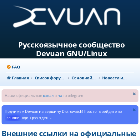
Русскоязычное сообщество
Devuan GNU/Linux
FAQ
Главная
Список форумов
Основной раздел
Новости и объявления
Наши официальные
канал
и
чат
в telegram
Поднимем Devuan на вершину Distrowatch! Просто перейдите по
ссылке
один раз в день.
Внешние ссылки на официальные