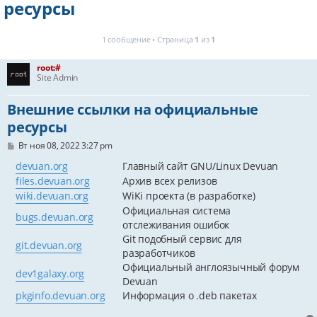
ресурсы
1 сообщение • Страница
1
из
1
root:#
Site Admin
Внешние ссылки на официальные
ресурсы
С
Вт ноя 08, 2022 3:27 pm
о
о
devuan.org
Главный сайт GNU/Linux Devuan
б
files.devuan.org
Архив всех релизов
щ
е
wiki.devuan.org
WiKi проекта (в разработке)
н
Официальная система
и
bugs.devuan.org
е
отслеживания ошибок
Git подобный сервис для
git.devuan.org
разработчиков
Официальный англоязычный форум
dev1galaxy.org
Devuan
pkginfo.devuan.org
Информация о .deb пакетах