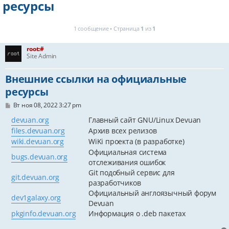
ресурсы
1 сообщение • Страница
1
из
1
root:#
Site Admin
Внешние ссылки на официальные
ресурсы
С
Вт ноя 08, 2022 3:27 pm
о
о
devuan.org
Главный сайт GNU/Linux Devuan
б
files.devuan.org
Архив всех релизов
щ
е
wiki.devuan.org
WiKi проекта (в разработке)
н
Официальная система
и
bugs.devuan.org
е
отслеживания ошибок
Git подобный сервис для
git.devuan.org
разработчиков
Официальный англоязычный форум
dev1galaxy.org
Devuan
pkginfo.devuan.org
Информация о .deb пакетах