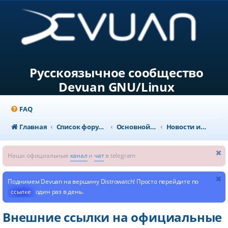
Русскоязычное сообщество
Devuan GNU/Linux
FAQ
Главная
Список форумов
Основной раздел
Новости и объявления
Наши официальные
канал
и
чат
в telegram
Поднимем Devuan на вершину Distrowatch! Просто перейдите по
ссылке
один раз в день.
Внешние ссылки на официальные