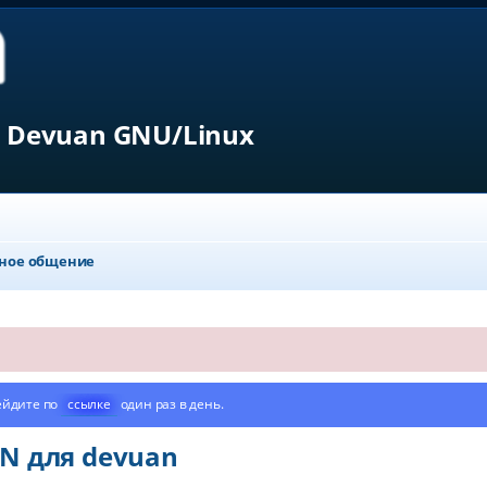
 Devuan GNU/Linux
ное общение
ейдите по
ссылке
один раз в день.
N для devuan