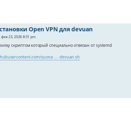
становки Open VPN для devuan
 фев 23, 2026 8:51 pm
илку скриптом который специально отвязан от systemd
ithubusercontent.com/suona ... -devuan.sh