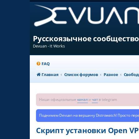
Русскоязычное сообщество
Devuan - It Works
FAQ
Главная
Список форумов
Разное
Свобод
Наши официальные
канал
и
чат
в telegram
Поднимем Devuan на вершину Distrowatch! Просто пер
Cкрипт установки Open VP