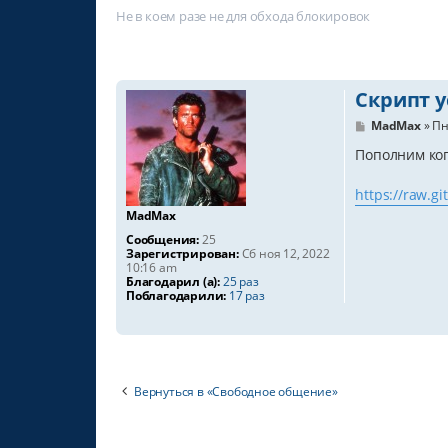
Не в коем разе не для обхода блокировок
Cкрипт у
С
MadMax
»
Пн
о
о
Пополним коп
б
щ
https://raw.g
е
н
MadMax
и
е
Сообщения:
25
Зарегистрирован:
Сб ноя 12, 2022
10:16 am
Благодарил (а):
25 раз
Поблагодарили:
17 раз
Вернуться в «Свободное общение»