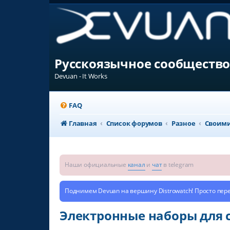
Русскоязычное сообщество
Devuan - It Works
FAQ
Главная
Список форумов
Разное
Своими
Наши официальные
канал
и
чат
в telegram
Поднимем Devuan на вершину Distrowatch! Просто пер
Электронные наборы для сб