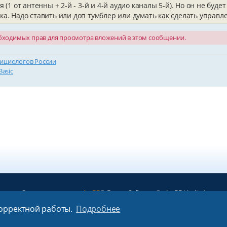
я (1 от антенны + 2-й - 3-й и 4-й аудио каналы 5-й). Но он не бу
а. Надо ставить или доп тумблер или думать как сделать управл
обходимых прав для просмотра вложений в этом сообщении.
ициологов России
Basic
Создано на основе
phpBB
® Forum Software © phpBB Limited
Русская поддержка phpBB
корректной работы.
Подробнее
Конфиденциальность
|
Правила