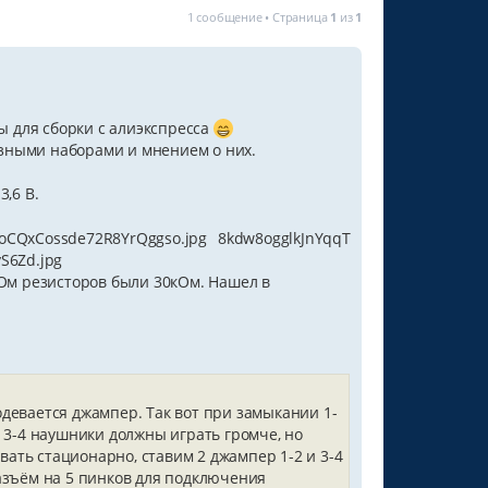
1 сообщение • Страница
1
из
1
ры для сборки с алиэкспресса
разными наборами и мнением о них.
3,6 В.
oCQxCossde72R8YrQggso.jpg
8kdw8ogglkJnYqqT
S6Zd.jpg
кОм резисторов были 30кОм. Нашел в
девается джампер. Так вот при замыкании 1-
 3-4 наушники должны играть громче, но
вать стационарно, ставим 2 джампер 1-2 и 3-4
азъём на 5 пинков для подключения