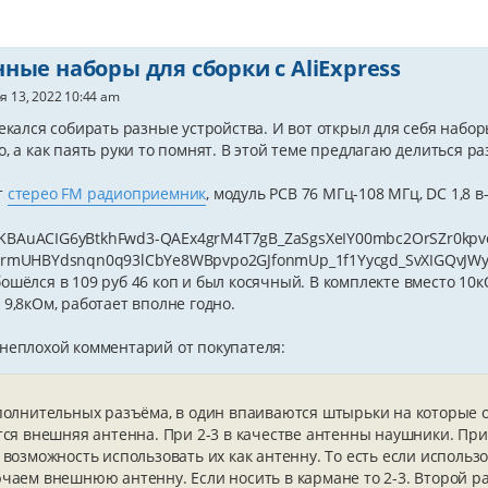
ные наборы для сборки с AliExpress
я 13, 2022 10:44 am
лекался собирать разные устройства. И вот открыл для себя набо
о, а как паять руки то помнят. В этой теме предлагаю делиться 
т
стерео FM радиоприемник
, модуль PCB 76 МГц-108 МГц, DC 1,8 в-
KBAuACIG6yBtkhFwd3-QAEx4grM4T7gB_ZaSgsXeIY00mbc2OrSZr0kpv
9rmUHBYdsnqn0q93lCbYe8WBpvpo2GJfonmUp_1f1Yycgd_SvXIGQvJWy
ошёлся в 109 руб 46 коп и был косячный. В комплекте вместо 10
 9,8кОм, работает вполне годно.
неплохой комментарий от покупателя:
полнительных разъёма, в один впаиваются штырьки на которые о
тся внешняя антенна. При 2-3 в качестве антенны наушники. При
 возможность использовать их как антенну. То есть если использо
чаем внешнюю антенну. Если носить в кармане то 2-3. Второй р