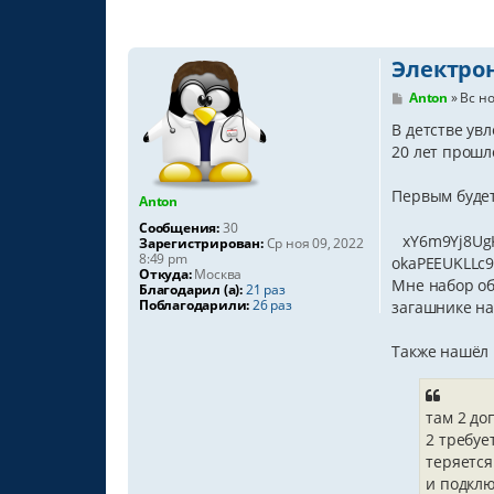
Электрон
С
Anton
»
Вс но
о
о
В детстве ув
б
20 лет прошл
щ
е
н
Первым буде
Anton
и
е
Сообщения:
30
xY6m9Yj8Ug
Зарегистрирован:
Ср ноя 09, 2022
8:49 pm
okaPEEUKLLc
Откуда:
Москва
Мне набор об
Благодарил (а):
21 раз
Поблагодарили:
26 раз
загашнике на
Также нашёл 
там 2 до
2 требуе
теряется
и подклю