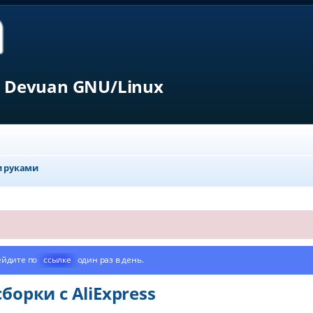
 Devuan GNU/Linux
 руками
ейдите по
ссылке
один раз в день.
орки с AliExpress