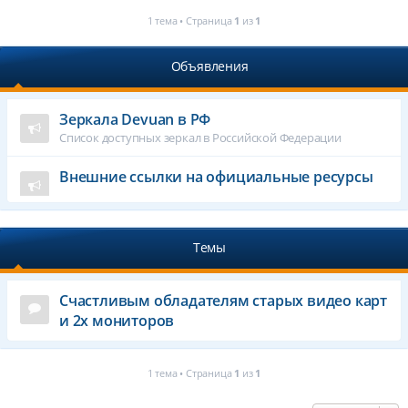
1 тема • Страница
1
из
1
Объявления
Зеркала Devuan в РФ
Список доступных зеркал в Российской Федерации
Внешние ссылки на официальные ресурсы
Темы
Счастливым обладателям старых видео карт
и 2х мониторов
1 тема • Страница
1
из
1