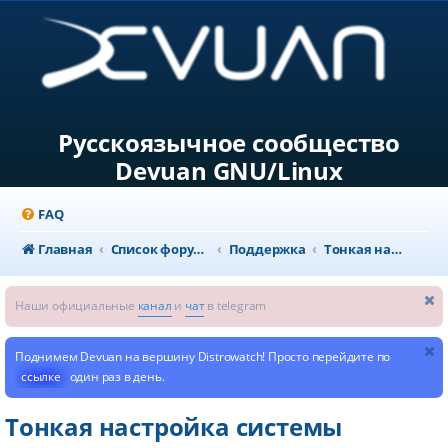
Русскоязычное сообщество
Devuan GNU/Linux
FAQ
Главная
Список форумов
Поддержка
Тонкая настройка системы
Наши официальные
канал
и
чат
в telegram
Поднимем Devuan на вершину Distrowatch! Просто перейдите по
ссылке
один раз в день.
Тонкая настройка системы