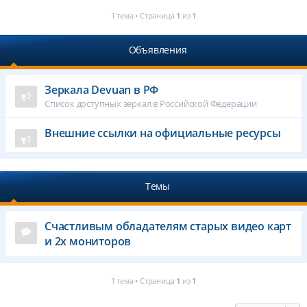
1 тема • Страница
1
из
1
Объявления
Зеркала Devuan в РФ
Список доступных зеркал в Российской Федерации
Внешние ссылки на официальные ресурсы
Темы
Счастливым обладателям старых видео карт
и 2х мониторов
1 тема • Страница
1
из
1