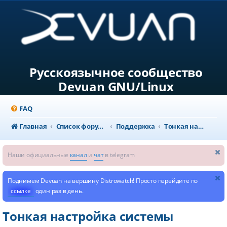
Русскоязычное сообщество
Devuan GNU/Linux
FAQ
Главная
Список форумов
Поддержка
Тонкая настройка системы
Наши официальные
канал
и
чат
в telegram
Поднимем Devuan на вершину Distrowatch! Просто перейдите по
ссылке
один раз в день.
Тонкая настройка системы