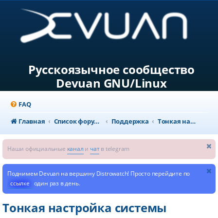
Русскоязычное сообщество
Devuan GNU/Linux
FAQ
Главная
Список форумов
Поддержка
Тонкая настройка системы
Наши официальные
канал
и
чат
в telegram
Поднимем Devuan на вершину Distrowatch! Просто перейдите по
ссылке
один раз в день.
Тонкая настройка системы