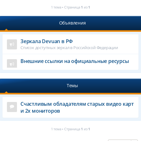
1 тема • Страница
1
из
1
Объявления
Зеркала Devuan в РФ
Список доступных зеркал в Российской Федерации
Внешние ссылки на официальные ресурсы
Темы
Счастливым обладателям старых видео карт
и 2х мониторов
1 тема • Страница
1
из
1