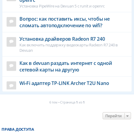
openrc
Установка PipeWire на Devuan 5 с runit и openrc
Вопрос: как поставить иксы, чтобы не
сломать автоподключение по wifi?
Установка драйверов Radeon R7 240
Как включить поддержку видеокарты Radeon R7 240 в
Devuan
Как в devuan раздать интернет с одной
сетевой карты на другую
Wi-Fi адаптер TP-LINK Archer T2U Nano
6 тем • Страница
1
из
1
Перейти
ПРАВА ДОСТУПА