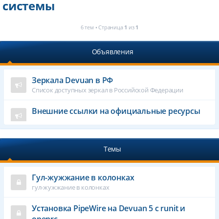
системы
6 тем • Страница
1
из
1
Объявления
Зеркала Devuan в РФ
Список доступных зеркал в Российской Федерации
Внешние ссылки на официальные ресурсы
Темы
Гул-жужжание в колонках
гул-жужжание в колонках
Установка PipeWire на Devuan 5 с runit и