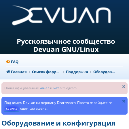
Русскоязычное сообщество
Devuan GNU/Linux
FAQ
Главная
Список форумов
Поддержка
Оборудование и конфигурация системы
Наши официальные
канал
и
чат
в telegram
Поднимем Devuan на вершину Distrowatch! Просто перейдите по
ссылке
один раз в день.
Оборудование и конфигурация