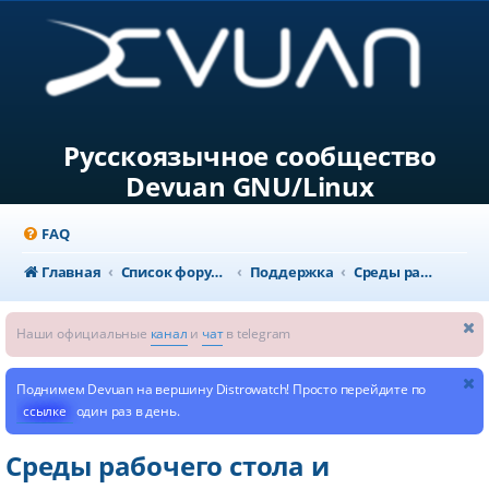
Русскоязычное сообщество
Devuan GNU/Linux
FAQ
Главная
Список форумов
Поддержка
Среды рабочего стола и мультимедиа
Наши официальные
канал
и
чат
в telegram
Поднимем Devuan на вершину Distrowatch! Просто перейдите по
ссылке
один раз в день.
Среды рабочего стола и