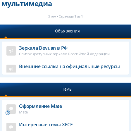
мультимедиа
5 тем • Страница
1
из
1
Объявления
Зеркала Devuan в РФ
Список доступных зеркал в Российской Федерации
Внешние ссылки на официальные ресурсы
Темы
Оформление Mate
Mate
Интересные темы XFCE