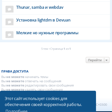
Thunar, samba и webdav
Установка lightdm в Devuan
Мелкие но нужные программы
5 тем • Страница
1
из
1
Перейти
ПРАВА ДОСТУПА
Вы
не можете
начинать темы
Вы
не можете
отвечать на сообщения
Вы
не можете
редактировать свои сообщения
Вы
не можете
удалять свои сообщения
Вы
не можете
добавлять вложения
Этот сайт использует cookies для
обеспечения своей корректной работы.
Главная
Список форумов
Часовой пояс:
UTC+03:00
Подробнее