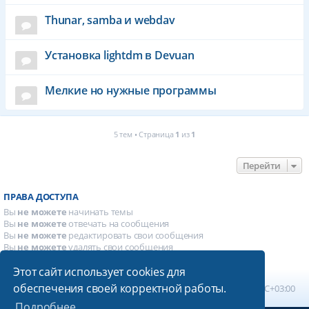
Thunar, samba и webdav
Установка lightdm в Devuan
Мелкие но нужные программы
5 тем • Страница
1
из
1
Перейти
ПРАВА ДОСТУПА
Вы
не можете
начинать темы
Вы
не можете
отвечать на сообщения
Вы
не можете
редактировать свои сообщения
Вы
не можете
удалять свои сообщения
Вы
не можете
добавлять вложения
Этот сайт использует cookies для
обеспечения своей корректной работы.
Главная
Список форумов
Часовой пояс:
UTC+03:00
Подробнее