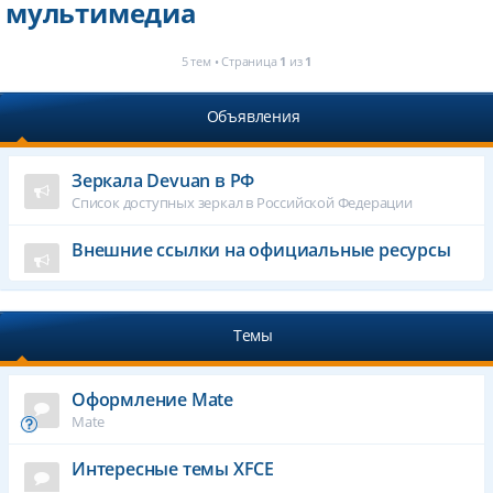
мультимедиа
5 тем • Страница
1
из
1
Объявления
Зеркала Devuan в РФ
Список доступных зеркал в Российской Федерации
Внешние ссылки на официальные ресурсы
Темы
Оформление Mate
Mate
Интересные темы XFCE