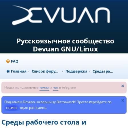
Русскоязычное сообщество
Devuan GNU/Linux
FAQ
Главная
Список форумов
Поддержка
Среды рабочего стола и мультимедиа
Наши официальные
канал
и
чат
в telegram
Поднимем Devuan на вершину Distrowatch! Просто перейдите по
ссылке
один раз в день.
Среды рабочего стола и